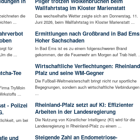
ldungen in
Pilger trotzen Wolkenbrüchen beim
Wallfahrtstag im Kloster Marienstatt
zeichneten die
Das wechselhafte Wetter zeigte sich am Donnerstag, 11.
ichten ...
Juni 2026, beim Wallfahrtstag im Kloster Marienstatt ...
ahrverbot
Ermittlungen nach Großbrand in Bad Ems
hoben
Hoher Sachschaden
rgt für
In Bad Ems ist es zu einem folgenschweren Brand
Um die ...
gekommen, der die Feuerwehr am Morgen auf Trab hielt. .
Wirtschaftliche Verflechtungen: Rheinland
atcha-Tee
Pfalz und seine WM-Gegner
Die Fußball-Weltmeisterschaft bringt nicht nur sportliche
Begegnungen, sondern auch wirtschaftliche Verbindungen
 Firma TryMoin
...
kstoffs ...
Rheinland-Pfalz setzt auf KI: Effizienter
t - Polizei
Arbeiten in der Landesregierung
G.
Die Nutzung von Künstlicher Intelligenz (KI) wird für die
lichkeit, um bei
Landesregierung in Rheinland-Pfalz zu einem ...
Steigende Zahl an Endometriose-
afie und