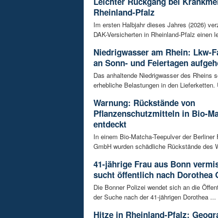
Leichter Rückgang bei Krankme
Rheinland-Pfalz
Im ersten Halbjahr dieses Jahres (2026) ver
DAK-Versicherten in Rheinland-Pfalz einen le
Niedrigwasser am Rhein: Lkw-F
an Sonn- und Feiertagen aufge
Das anhaltende Niedrigwasser des Rheins so
erhebliche Belastungen in den Lieferketten. 
Warnung: Rückstände von
Pflanzenschutzmitteln in Bio-M
entdeckt
In einem Bio-Matcha-Teepulver der Berliner
GmbH wurden schädliche Rückstände des Wir
41-jährige Frau aus Bonn vermiss
sucht öffentlich nach Dorothea 
Die Bonner Polizei wendet sich an die Öffent
der Suche nach der 41-jährigen Dorothea ...
Hitze in Rheinland-Pfalz: Geogr