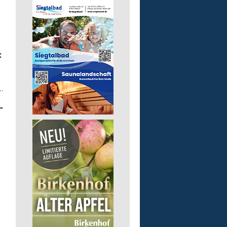
:
..
-