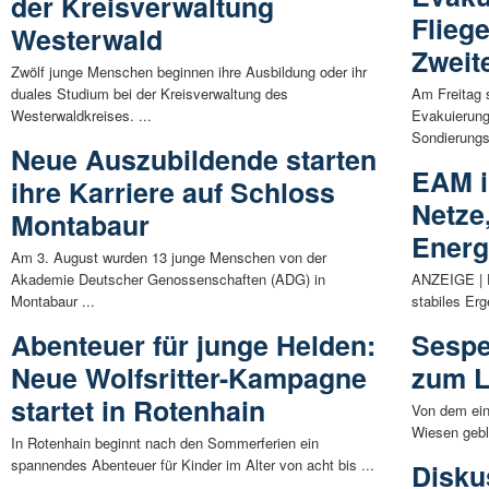
der Kreisverwaltung
Flieg
Westerwald
Zweit
Zwölf junge Menschen beginnen ihre Ausbildung oder ihr
duales Studium bei der Kreisverwaltung des
Am Freitag 
Westerwaldkreises. ...
Evakuierung
Sondierungsa
Neue Auszubildende starten
EAM in
ihre Karriere auf Schloss
Netze
Montabaur
Energ
Am 3. August wurden 13 junge Menschen von der
Akademie Deutscher Genossenschaften (ADG) in
ANZEIGE | D
Montabaur ...
stabiles Erg
Abenteuer für junge Helden:
Sespe
Neue Wolfsritter-Kampagne
zum L
startet in Rotenhain
Von dem ein
Wiesen gebl
In Rotenhain beginnt nach den Sommerferien ein
spannendes Abenteuer für Kinder im Alter von acht bis ...
Disku