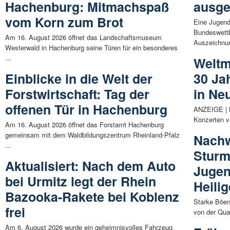
Hachenburg: Mitmachspaß
ausge
vom Korn zum Brot
Eine Jugen
Bundeswettb
Am 16. August 2026 öffnet das Landschaftsmuseum
Auszeichnun
Westerwald in Hachenburg seine Türen für ein besonderes
...
Weltm
Einblicke in die Welt der
30 Ja
Forstwirtschaft: Tag der
in Ne
offenen Tür in Hachenburg
ANZEIGE | N
Konzerten v
Am 16. August 2026 öffnet das Forstamt Hachenburg
gemeinsam mit dem Waldbildungszentrum Rheinland-Pfalz
Nachw
...
Sturm
Aktualisiert: Nach dem Auto
Jugen
bei Urmitz legt der Rhein
Heili
Bazooka-Rakete bei Koblenz
Starke Böen
frei
von der Qual
Am 6. August 2026 wurde ein geheimnisvolles Fahrzeug