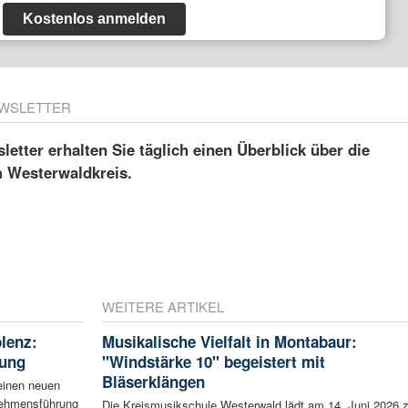
Kostenlos anmelden
WSLETTER
etter erhalten Sie täglich einen Überblick über die
m Westerwaldkreis.
WEITERE ARTIKEL
blenz:
Musikalische Vielfalt in Montabaur:
rung
"Windstärke 10" begeistert mit
Bläserklängen
einen neuen
rnehmensführung
Die Kreismusikschule Westerwald lädt am 14. Juni 2026 