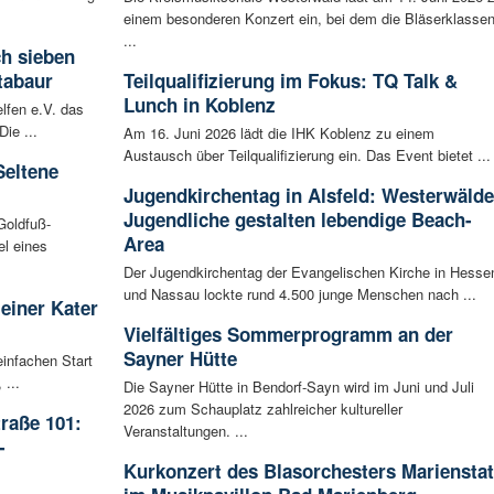
einem besonderen Konzert ein, bei dem die Bläserklasse
...
ch sieben
tabaur
Teilqualifizierung im Fokus: TQ Talk &
Lunch in Koblenz
lfen e.V. das
ie ...
Am 16. Juni 2026 lädt die IHK Koblenz zu einem
Austausch über Teilqualifizierung ein. Das Event bietet ...
Seltene
Jugendkirchentag in Alsfeld: Westerwälde
Jugendliche gestalten lebendige Beach-
Goldfuß-
Area
l eines
Der Jugendkirchentag der Evangelischen Kirche in Hesse
und Nassau lockte rund 4.500 junge Menschen nach ...
leiner Kater
Vielfältiges Sommerprogramm an der
Sayner Hütte
infachen Start
 ...
Die Sayner Hütte in Bendorf-Sayn wird im Juni und Juli
2026 zum Schauplatz zahlreicher kultureller
raße 101:
Veranstaltungen. ...
-
Kurkonzert des Blasorchesters Marienstat