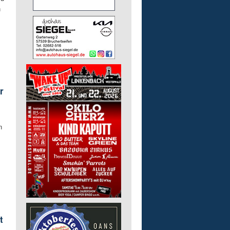
n
r
n
t