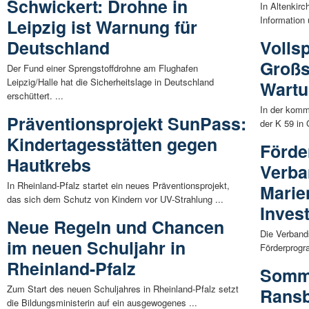
Schwickert: Drohne in
In Altenkirc
Information
Leipzig ist Warnung für
Deutschland
Volls
Großs
Der Fund einer Sprengstoffdrohne am Flughafen
Leipzig/Halle hat die Sicherheitslage in Deutschland
Wartu
erschüttert. ...
In der komm
Präventionsprojekt SunPass:
der K 59 in 
Kindertagesstätten gegen
Förde
Hautkrebs
Verb
In Rheinland-Pfalz startet ein neues Präventionsprojekt,
Marie
das sich dem Schutz von Kindern vor UV-Strahlung ...
Inves
Neue Regeln und Chancen
Die Verband
im neuen Schuljahr in
Förderprogr
Rheinland-Pfalz
Somme
Zum Start des neuen Schuljahres in Rheinland-Pfalz setzt
Rans
die Bildungsministerin auf ein ausgewogenes ...