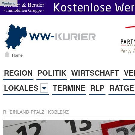
Werbung
Home
REGION
POLITIK
WIRTSCHAFT
VE
LOKALES
TERMINE
RLP
RATGE
RHEINLAND-PFALZ
|
KOBLENZ