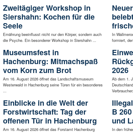
Zweitägiger Workshop in
Neuer
Siershahn: Kochen für die
beleb
Seele
frisc
Ernährung beeinflusst nicht nur den Körper, sondern auch
In Wallmero
die Psyche. Ein besonderer Workshop in Siershahn ...
formiert, de
Museumsfest in
Einwe
Hachenburg: Mitmachspaß
Rückg
vom Korn zum Brot
2026
Am 16. August 2026 öffnet das Landschaftsmuseum
Ab dem 1. J
Westerwald in Hachenburg seine Türen für ein besonderes
Deutschlan
...
Verbraucherz
Einblicke in die Welt der
Illeg
Forstwirtschaft: Tag der
B 260
offenen Tür in Hachenburg
und L
Am 16. August 2026 öffnet das Forstamt Hachenburg
In den früh