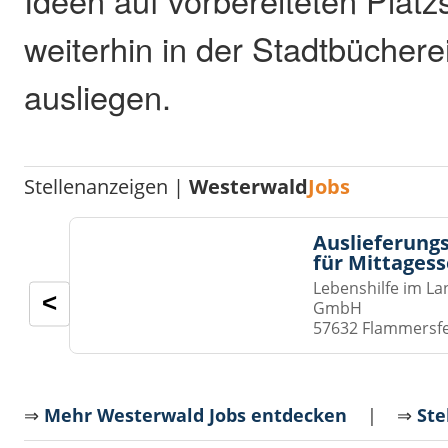
Ideen auf vorbereiteten Platzs
weiterhin in der Stadtbücher
ausliegen.
Stellenanzeigen |
Westerwald
Jobs
Auslieferungs
für Mittages
Lebenshilfe im La
<
GmbH
57632 Flammersf
⇒
Mehr Westerwald Jobs entdecken
| ⇒
Ste