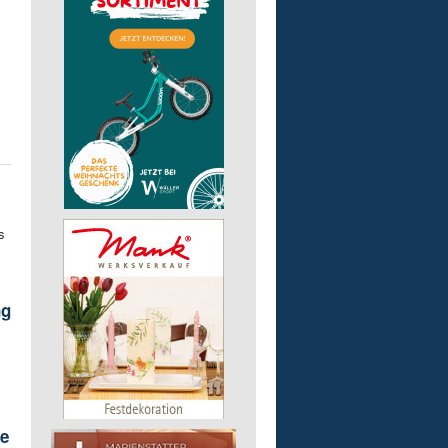
s
ng
ie