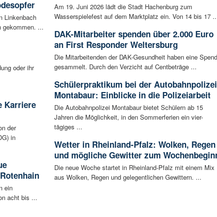
odesopfer
Am 19. Juni 2026 lädt die Stadt Hachenburg zum
Wasserspielefest auf dem Marktplatz ein. Von 14 bis 17 ..
en Linkenbach
n gekommen. ...
DAK-Mitarbeiter spenden über 2.000 Euro
an First Responder Weltersburg
Die Mitarbeitenden der DAK-Gesundheit haben eine Spen
gesammelt. Durch den Verzicht auf Centbeträge ...
ung oder ihr
Schülerpraktikum bei der Autobahnpolizei
Montabaur: Einblicke in die Polizeiarbeit
 Karriere
Die Autobahnpolizei Montabaur bietet Schülern ab 15
Jahren die Möglichkeit, in den Sommerferien ein vier-
tägiges ...
on der
G) in
Wetter in Rheinland-Pfalz: Wolken, Regen
und mögliche Gewitter zum Wochenbegin
ue
Die neue Woche startet in Rheinland-Pfalz mit einem Mix
 Rotenhain
aus Wolken, Regen und gelegentlichen Gewittern. ...
n ein
n acht bis ...