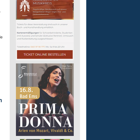
.
de
n