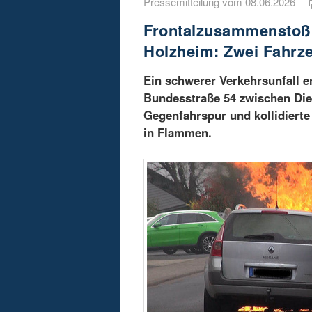
Pressemitteilung vom 08.06.2026
Frontalzusammenstoß 
Holzheim: Zwei Fahrz
Ein schwerer Verkehrsunfall e
Bundesstraße 54 zwischen Diez
Gegenfahrspur und kollidiert
in Flammen.