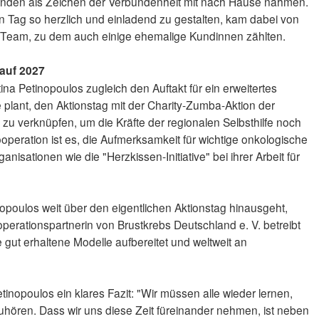
hmenden als Zeichen der Verbundenheit mit nach Hause nahmen.
en Tag so herzlich und einladend zu gestalten, kam dabei von
 Team, zu dem auch einige ehemalige Kundinnen zählten.
auf 2027
ttina Petinopoulos zugleich den Auftakt für ein erweitertes
lant, den Aktionstag mit der Charity-Zumba-Aktion der
zu verknüpfen, um die Kräfte der regionalen Selbsthilfe noch
ooperation ist es, die Aufmerksamkeit für wichtige onkologische
isationen wie die "Herzkissen-Initiative" bei ihrer Arbeit für
.
poulos weit über den eigentlichen Aktionstag hinausgeht,
ooperationspartnerin von Brustkrebs Deutschland e. V. betreibt
 gut erhaltene Modelle aufbereitet und weltweit an
nopoulos ein klares Fazit: "Wir müssen alle wieder lernen,
hören. Dass wir uns diese Zeit füreinander nehmen, ist neben