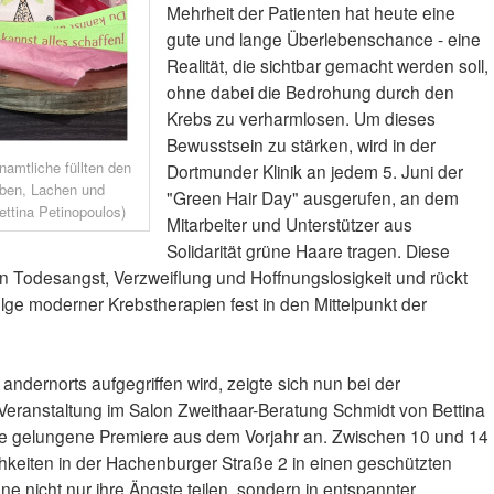
Mehrheit der Patienten hat heute eine
gute und lange Überlebenschance - eine
Realität, die sichtbar gemacht werden soll,
ohne dabei die Bedrohung durch den
Krebs zu verharmlosen. Um dieses
Bewusstsein zu stärken, wird in der
namtliche füllten den
Dortmunder Klinik an jedem 5. Juni der
eben, Lachen und
"Green Hair Day" ausgerufen, an dem
ttina Petinopoulos)
Mitarbeiter und Unterstützer aus
Solidarität grüne Haare tragen. Diese
 Todesangst, Verzweiflung und Hoffnungslosigkeit und rückt
olge moderner Krebstherapien fest in den Mittelpunkt der
andernorts aufgegriffen wird, zeigte sich nun bei der
Veranstaltung im Salon Zweithaar-Beratung Schmidt von Bettina
die gelungene Premiere aus dem Vorjahr an. Zwischen 10 und 14
hkeiten in der Hachenburger Straße 2 in einen geschützten
ne nicht nur ihre Ängste teilen, sondern in entspannter