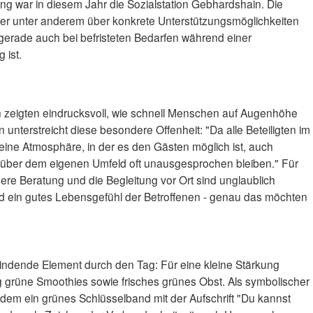
ung war in diesem Jahr die Sozialstation Gebhardshain. Die
her unter anderem über konkrete Unterstützungsmöglichkeiten
gerade auch bei befristeten Bedarfen während einer
 ist.
 zeigten eindrucksvoll, wie schnell Menschen auf Augenhöhe
unterstreicht diese besondere Offenheit: "Da alle Beteiligten im
h eine Atmosphäre, in der es den Gästen möglich ist, auch
ber dem eigenen Umfeld oft unausgesprochen bleiben." Für
sere Beratung und die Begleitung vor Ort sind unglaublich
und ein gutes Lebensgefühl der Betroffenen - genau das möchten
bindende Element durch den Tag: Für eine kleine Stärkung
 grüne Smoothies sowie frisches grünes Obst. Als symbolischer
udem ein grünes Schlüsselband mit der Aufschrift "Du kannst