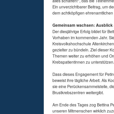
alles schaffen!", das die Teilne
Ein unverzichtbarer Beitrag, um d
dem achtköpfigen ehrenamtlichen
Gemeinsam wachsen: Ausblick 
Der diesjährige Erfolg bildet für Be
Vorhaben im kommenden Jahr. Sie p
Kreisvolkshochschule Altenkirchen 
gezielter zu bündeln. Ziel dieser K
Themen weiter zu erhöhen und Organ
Krebspatientinnen zu unterstützen
Dass dieses Engagement für Petino
beweist ihre tägliche Arbeit. Als K
sie eine Perückensammelstelle, die
Brustkrebszentren weitergibt.
Am Ende des Tages zog Bettina Peti
unseren Mitmenschen wirklich zuzu