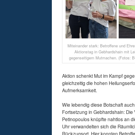
Miteinander stark: Betroffene und Ehre
Aktionstag in Gebhardshain mit L
gegenseitigem Mutmachen. (Fotos: Be
Aktion schenkt Mut im Kampf gegen
gleichzeitig die hohen Heilungserf
Aufmerksamkeit.
Wie lebendig diese Botschaft auch 
Fortsetzung in Gebhardshain: Die 
Petinopoulos knüpfte nahtlos an 
Uhr verwandelten sich die Räumlic
Rückzugsort. Hier konnten Betroffe