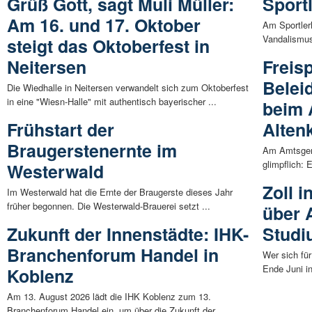
Grüß Gott, sagt Muli Müller:
Sport
Am 16. und 17. Oktober
Am Sportler
Vandalismus
steigt das Oktoberfest in
Neitersen
Freis
Beleid
Die Wiedhalle in Neitersen verwandelt sich zum Oktoberfest
in eine "Wiesn-Halle" mit authentisch bayerischer ...
beim 
Frühstart der
Alten
Braugerstenernte im
Am Amtsgeri
glimpflich: 
Westerwald
Zoll 
Im Westerwald hat die Ernte der Braugerste dieses Jahr
früher begonnen. Die Westerwald-Brauerei setzt ...
über 
Zukunft der Innenstädte: IHK-
Stud
Branchenforum Handel in
Wer sich für
Ende Juni in
Koblenz
Am 13. August 2026 lädt die IHK Koblenz zum 13.
Branchenforum Handel ein, um über die Zukunft der