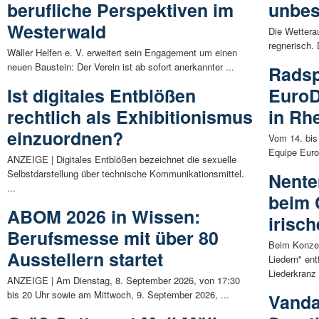
berufliche Perspektiven im
unbes
Westerwald
Die Wetterau
regnerisch.
Wäller Helfen e. V. erweitert sein Engagement um einen
neuen Baustein: Der Verein ist ab sofort anerkannter ...
Radsp
Ist digitales Entblößen
EuroD
rechtlich als Exhibitionismus
in Rh
einzuordnen?
Vom 14. bis
Equipe Euro
ANZEIGE | Digitales Entblößen bezeichnet die sexuelle
Selbstdarstellung über technische Kommunikationsmittel.
Nente
...
beim 
ABOM 2026 in Wissen:
irisc
Berufsmesse mit über 80
Beim Konzert
Ausstellern startet
Liedern" en
Liederkranz 
ANZEIGE | Am Dienstag, 8. September 2026, von 17:30
bis 20 Uhr sowie am Mittwoch, 9. September 2026, ...
Vanda