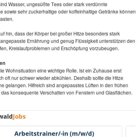
sind Wasser, ungesüßte Tees oder stark verdünnte
ke sowie sehr zuckerhaltige oder koffeinhaltige Getränke können
lasten.
uf hin, dass der Körper bei großer Hitze besonders stark
e angepasste Ernährung und genug Flüssigkeit unterstützen den
fen, Kreislaufproblemen und Erschöpfung vorzubeugen.
ten
e Wohnsituation eine wichtige Rolle. Ist ein Zuhause erst
ich oft nur schwer wieder abkühlen. Deshalb sollte die Hitze
ume gelangen. Hilfreich sind angepasstes Lüften in den frühen
 das konsequente Verschatten von Fenstern und Glasflächen.
wald
Jobs
Arbeitstrainer/-in (m/w/d)