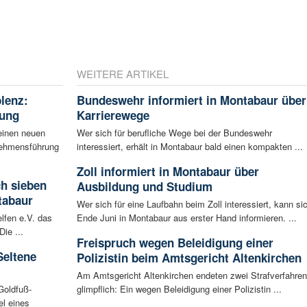
WEITERE ARTIKEL
blenz:
Bundeswehr informiert in Montabaur über
rung
Karrierewege
einen neuen
Wer sich für berufliche Wege bei der Bundeswehr
rnehmensführung
interessiert, erhält in Montabaur bald einen kompakten ...
Zoll informiert in Montabaur über
ch sieben
Ausbildung und Studium
tabaur
Wer sich für eine Laufbahn beim Zoll interessiert, kann si
lfen e.V. das
Ende Juni in Montabaur aus erster Hand informieren. ...
ie ...
Freispruch wegen Beleidigung einer
Seltene
Polizistin beim Amtsgericht Altenkirchen
Am Amtsgericht Altenkirchen endeten zwei Strafverfahren
Goldfuß-
glimpflich: Ein wegen Beleidigung einer Polizistin ...
l eines