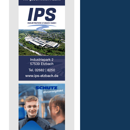
für Mittagessen
Lebenshilfe im Landkreis Altenk
GmbH
57537 Mittelhof