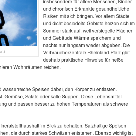
insbesondere für ältere Menschen, Kinder
und chronisch Erkrankte gesundheitliche
Risiken mit sich bringen. Vor allem Städte
und dicht besiedelte Gebiete heizen sich im
Sommer stark auf, weil versiegelte Flächen
und Gebäude Wärme speichern und
nachts nur langsam wieder abgeben. Die
rt)
Verbraucherzentrale Rheinland-Pfalz gibt
deshalb praktische Hinweise für heiße
ühleren Wohnräumen reichen.
d wasserreiche Speisen dabei, den Körper zu entlasten.
t, Gemüse, Salate oder kalte Suppen. Diese Lebensmittel
uung und passen besser zu hohen Temperaturen als schwere
ineralstoffhaushalt im Blick zu behalten. Salzhaltige Speisen
hen, die durch starkes Schwitzen entstehen. Ebenso wichtig ist