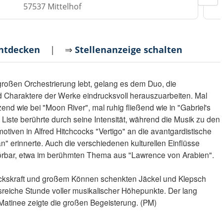
57537 Mittelhof
entdecken
| ⇒
Stellenanzeige schalten
roßen Orchestrierung lebt, gelang es dem Duo, die
 Charaktere der Werke eindrucksvoll herauszuarbeiten. Mal
end wie bei "Moon River", mal ruhig fließend wie in "Gabriel's
iste berührte durch seine Intensität, während die Musik zu den
tiven in Alfred Hitchcocks "Vertigo" an die avantgardistische
" erinnerte. Auch die verschiedenen kulturellen Einflüsse
örbar, etwa im berühmten Thema aus "Lawrence von Arabien".
uckskraft und großem Können schenkten Jäckel und Klepsch
reiche Stunde voller musikalischer Höhepunkte. Der lang
atinee zeigte die großen Begeisterung. (PM)