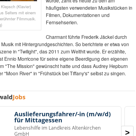
wurde, zählt es heute zu den am
 Klepsch (Klavier)
häufigsten verwendeten Musikstücken in
us Selters mit einem
Filmen, Dokumentationen und
erühmter Filmmusik.
Fernsehserien.
g)
Charmant führte Frederik Jäckel durch
Musik mit Hintergrundgeschichten. So berichtete er etwa von
szene in "Twilight", das 2011 zum Welthit wurde. Er erzählte,
ist Ennio Morricone für seine eigene Beerdigung den eigenen
lm "The Mission" gewünscht hatte und dass Audrey Hepburn
r "Moon River" in "Frühstück bei Tiffany's" selbst zu singen.
wald
Jobs
Auslieferungsfahrer/-in (m/w/d)
für Mittagessen
Lebenshilfe im Landkreis Altenkirchen
>
GmbH