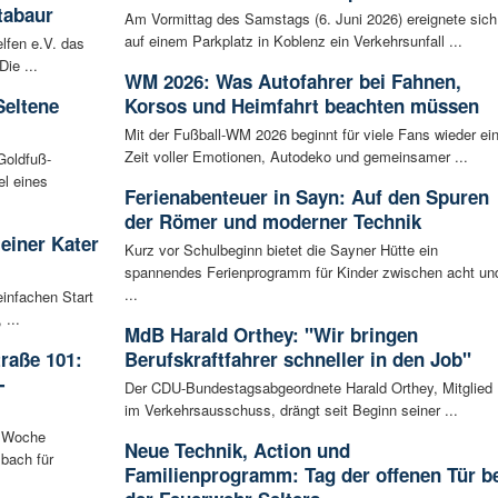
tabaur
Am Vormittag des Samstags (6. Juni 2026) ereignete sich
auf einem Parkplatz in Koblenz ein Verkehrsunfall ...
lfen e.V. das
ie ...
WM 2026: Was Autofahrer bei Fahnen,
Seltene
Korsos und Heimfahrt beachten müssen
Mit der Fußball-WM 2026 beginnt für viele Fans wieder ei
Zeit voller Emotionen, Autodeko und gemeinsamer ...
Goldfuß-
l eines
Ferienabenteuer in Sayn: Auf den Spuren
der Römer und moderner Technik
leiner Kater
Kurz vor Schulbeginn bietet die Sayner Hütte ein
spannendes Ferienprogramm für Kinder zwischen acht un
...
infachen Start
 ...
MdB Harald Orthey: "Wir bringen
raße 101:
Berufskraftfahrer schneller in den Job"
-
Der CDU-Bundestagsabgeordnete Harald Orthey, Mitglied
im Verkehrsausschuss, drängt seit Beginn seiner ...
n Woche
Neue Technik, Action und
bach für
Familienprogramm: Tag der offenen Tür b