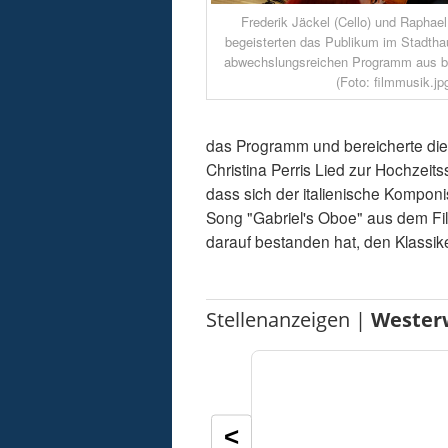
Frederik Jäckel (Cello) und Raphael
begeisterten das Publikum im Stadtha
abwechslungsreichen Programm aus b
(Foto: filmmusik.jp
das Programm und bereicherte die 
Christina Perris Lied zur Hochzeits
dass sich der italienische Kompon
Song "Gabriel's Oboe" aus dem Fi
darauf bestanden hat, den Klassike
Stellenanzeigen |
Wester
<