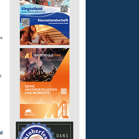
ne
d
ei