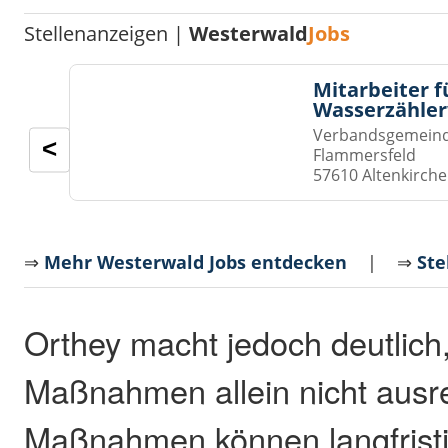
Stellenanzeigen |
Westerwald
Jobs
Mitarbeiter f
Wasserzähler
Verbandsgemeinde
<
Flammersfeld
57610 Altenkirch
⇒
Mehr Westerwald Jobs entdecken
| ⇒
Ste
Orthey macht jedoch deutlich,
Maßnahmen allein nicht ausr
Maßnahmen können langfristig