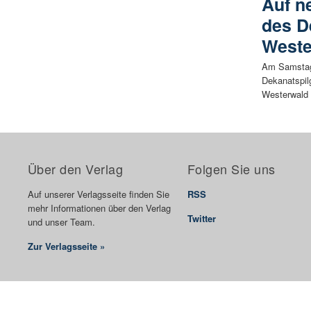
Auf n
des D
Weste
Am Samstag,
Dekanatspil
Westerwald f
Über den Verlag
Folgen Sie uns
Auf unserer Verlagsseite finden Sie
RSS
mehr Informationen über den Verlag
Twitter
und unser Team.
Zur Verlagsseite »