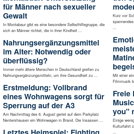
für Männer nach sexueller
moder
Gewalt
Kurz vor Sch
spannendes 
In Montabaur gibt es eine besondere Selbsthilfegruppe, die
...
sich an Männer richtet, die in ihrer Kindheit ...
Emoti
Nahrungsergänzungsmittel
meist
im Alter: Notwendig oder
Matin
überflüssig?
begei
Immer mehr ältere Menschen in Deutschland greifen zu
Nahrungsergänzungsmitteln, um ihre Gesundheit zu ...
Mit einer ei
Filmmusik be
Erstmeldung: Vollbrand
Freie 
eines Wohnwagens sorgt für
Music
Sperrung auf der A3
you" 
Am Nachmittag des 6. August geriet auf dem Parkplatz
Nentershausen ein Wohnwagen in Brand. Die Insassen ...
Einige wenig
Kulturfahrt 
Letztes Heimspiel: Fighting
...