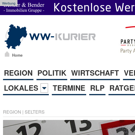
Werbung
Home
REGION
POLITIK
WIRTSCHAFT
VE
LOKALES
TERMINE
RLP
RATGE
REGION
|
SELTERS