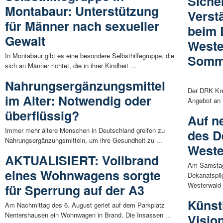
Sicher
Montabaur: Unterstützung
Verst
für Männer nach sexueller
beim 
Gewalt
Weste
In Montabaur gibt es eine besondere Selbsthilfegruppe, die
Somm
sich an Männer richtet, die in ihrer Kindheit ...
Nahrungsergänzungsmittel
Der DRK Kre
im Alter: Notwendig oder
Angebot an R
überflüssig?
Auf n
Immer mehr ältere Menschen in Deutschland greifen zu
des D
Nahrungsergänzungsmitteln, um ihre Gesundheit zu ...
Weste
AKTUALISIERT: Vollbrand
Am Samstag,
eines Wohnwagens sorgte
Dekanatspil
Westerwald f
für Sperrung auf der A3
Künst
Am Nachmittag des 6. August geriet auf dem Parkplatz
Nentershausen ein Wohnwagen in Brand. Die Insassen ...
Visio