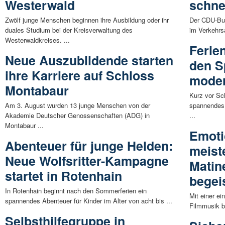
Westerwald
schne
Zwölf junge Menschen beginnen ihre Ausbildung oder ihr
Der CDU-Bun
duales Studium bei der Kreisverwaltung des
im Verkehrs
Westerwaldkreises. ...
Ferie
Neue Auszubildende starten
den S
ihre Karriere auf Schloss
moder
Montabaur
Kurz vor Sch
Am 3. August wurden 13 junge Menschen von der
spannendes 
Akademie Deutscher Genossenschaften (ADG) in
...
Montabaur ...
Emoti
Abenteuer für junge Helden:
meist
Neue Wolfsritter-Kampagne
Matin
startet in Rotenhain
begei
In Rotenhain beginnt nach den Sommerferien ein
Mit einer ei
spannendes Abenteuer für Kinder im Alter von acht bis ...
Filmmusik be
Selbsthilfegruppe in