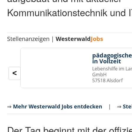
Kommunikationstechnik und IT
Stellenanzeigen |
Westerwald
Jobs
pädagogische
in Vollzeit
Lebenshilfe im La
<
GmbH
57518 Alsdorf
⇒
Mehr Westerwald Jobs entdecken
| ⇒
Ste
Der Tag beginnt mit der offizi