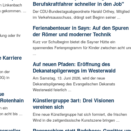
Berufskraftfahrer schneller in den Job"
en Linkenbach
n gekommen. ...
Der CDU-Bundestagsabgeordnete Harald Orthey, Mitglied
im Verkehrsausschuss, drängt seit Beginn seiner ...
Ferienabenteuer in Sayn: Auf den Spuren
der Römer und moderner Technik
ung oder ihr
Kurz vor Schulbeginn bietet die Sayner Hütte ein
spannendes Ferienprogramm für Kinder zwischen acht un
...
 Karriere
Auf neuen Pfaden: Eröffnung des
Dekanatspilgerwegs im Westerwald
on der
G) in
Am Samstag, 13. Juni 2026, wird der neue
Dekanatspilgerweg des Evangelischen Dekanats
Westerwald feierlich ...
ue
 Rotenhain
Künstlergruppe 3art: Drei Visionen
vereinen sich
n ein
n acht bis ...
Eine neue Künstlergruppe hat sich formiert, die frischen
Wind in die zeitgenössische Kunstszene bringen ...
:
sexueller
Regenschirm statt Badehose: Gewitter un