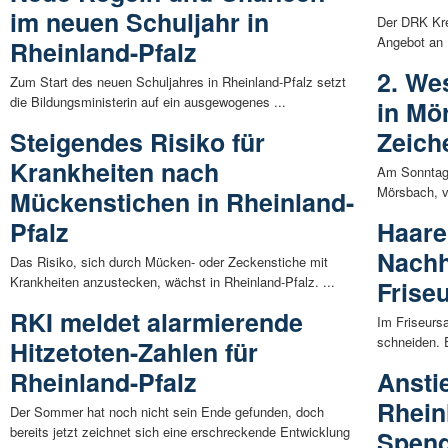
im neuen Schuljahr in
Der DRK Kre
Angebot an R
Rheinland-Pfalz
2. We
Zum Start des neuen Schuljahres in Rheinland-Pfalz setzt
die Bildungsministerin auf ein ausgewogenes ...
in Mö
Steigendes Risiko für
Zeich
Krankheiten nach
Am Sonntag, 
Mörsbach, vo
Mückenstichen in Rheinland-
Pfalz
Haare
Nachh
Das Risiko, sich durch Mücken- oder Zeckenstiche mit
Krankheiten anzustecken, wächst in Rheinland-Pfalz. ...
Frise
RKI meldet alarmierende
Im Friseurs
schneiden. 
Hitzetoten-Zahlen für
Rheinland-Pfalz
Ansti
Rhein
Der Sommer hat noch nicht sein Ende gefunden, doch
bereits jetzt zeichnet sich eine erschreckende Entwicklung
Spend