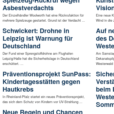
Spielzeug-Rückruf wegen
Künst
Asbestverdachts
Visio
Der Einzelhändler Woolworth hat eine Rückrufaktion für
Eine neue Kü
mehrere Spielzeuge gestartet. Grund ist der Verdacht ...
Wind in die
Schwickert: Drohne in
Auf n
Leipzig ist Warnung für
des D
Deutschland
Weste
Der Fund einer Sprengstoffdrohne am Flughafen
Am Samstag,
Leipzig/Halle hat die Sicherheitslage in Deutschland
Dekanatspil
erschüttert. ...
Westerwald f
Präventionsprojekt SunPass:
Sicher
Kindertagesstätten gegen
Verst
Hautkrebs
beim 
Weste
In Rheinland-Pfalz startet ein neues Präventionsprojekt,
das sich dem Schutz von Kindern vor UV-Strahlung ...
Somm
Neue Regeln und Chancen