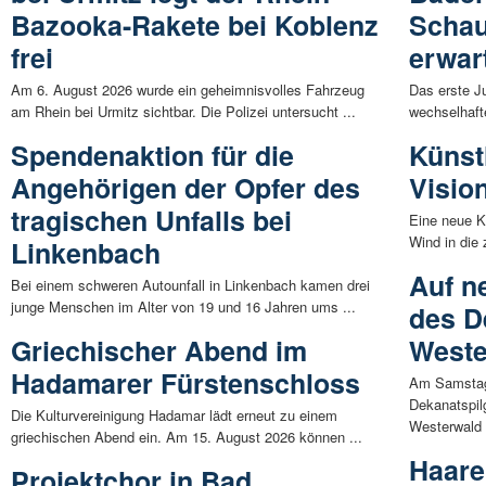
Bazooka-Rakete bei Koblenz
Scha
frei
erwar
Am 6. August 2026 wurde ein geheimnisvolles Fahrzeug
Das erste J
am Rhein bei Urmitz sichtbar. Die Polizei untersucht ...
wechselhaft
Spendenaktion für die
Künst
Angehörigen der Opfer des
Visio
tragischen Unfalls bei
Eine neue Kü
Wind in die
Linkenbach
Auf n
Bei einem schweren Autounfall in Linkenbach kamen drei
junge Menschen im Alter von 19 und 16 Jahren ums ...
des D
Griechischer Abend im
Weste
Hadamarer Fürstenschloss
Am Samstag,
Dekanatspil
Die Kulturvereinigung Hadamar lädt erneut zu einem
Westerwald f
griechischen Abend ein. Am 15. August 2026 können ...
Haare
Projektchor in Bad