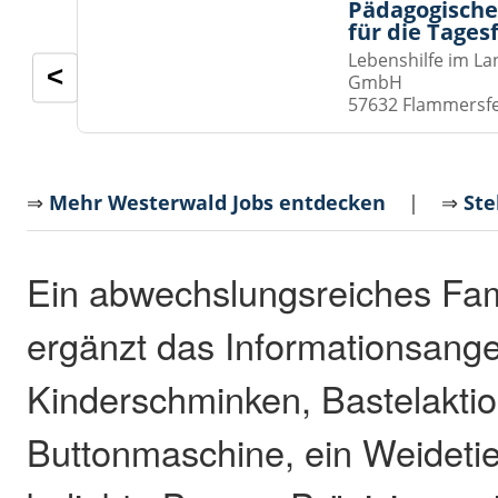
Pädagogische
für die Tages
Lebenshilfe im La
<
GmbH
57632 Flammersf
⇒
Mehr Westerwald Jobs entdecken
| ⇒
Ste
Ein abwechslungsreiches Fa
ergänzt das Informationsange
Kinderschminken, Bastelaktio
Buttonmaschine, ein Weideti