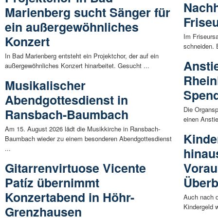
Nachh
Marienberg sucht Sänger für
Frise
ein außergewöhnliches
Im Friseurs
Konzert
schneiden. 
In Bad Marienberg entsteht ein Projektchor, der auf ein
Ansti
außergewöhnliches Konzert hinarbeitet. Gesucht ...
Rhein
Musikalischer
Spend
Abendgottesdienst in
Die Organsp
Ransbach-Baumbach
einen Anstie
Am 15. August 2026 lädt die Musikkirche in Ransbach-
Kinde
Baumbach wieder zu einem besonderen Abendgottesdienst
...
hinau
Gitarrenvirtuose Vicente
Vorau
Patíz übernimmt
Überb
Konzertabend in Höhr-
Auch nach d
Kindergeld w
Grenzhausen