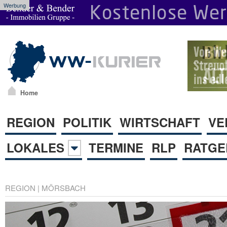
Werbung
Home
REGION
POLITIK
WIRTSCHAFT
VE
LOKALES
TERMINE
RLP
RATGE
REGION
|
MÖRSBACH