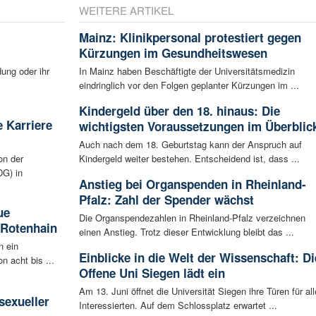
WEITERE ARTIKEL
Mainz: Klinikpersonal protestiert gegen
Kürzungen im Gesundheitswesen
ung oder ihr
In Mainz haben Beschäftigte der Universitätsmedizin
eindringlich vor den Folgen geplanter Kürzungen im ...
Kindergeld über den 18. hinaus: Die
 Karriere
wichtigsten Voraussetzungen im Überblic
Auch nach dem 18. Geburtstag kann der Anspruch auf
on der
Kindergeld weiter bestehen. Entscheidend ist, dass ...
G) in
Anstieg bei Organspenden in Rheinland-
Pfalz: Zahl der Spender wächst
ue
Die Organspendezahlen in Rheinland-Pfalz verzeichnen
 Rotenhain
einen Anstieg. Trotz dieser Entwicklung bleibt das ...
n ein
Einblicke in die Welt der Wissenschaft: Di
n acht bis ...
Offene Uni Siegen lädt ein
:
Am 13. Juni öffnet die Universität Siegen ihre Türen für all
sexueller
Interessierten. Auf dem Schlossplatz erwartet ...