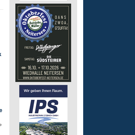
k
e
e