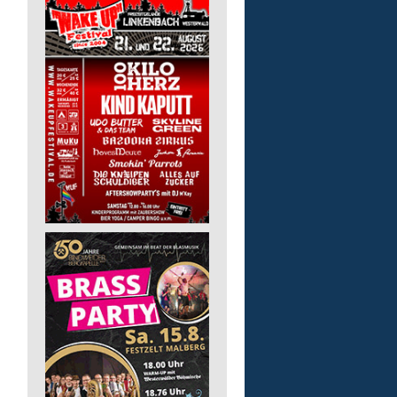
Schyns GmbH Medizintechnik
56130 Bad Ems