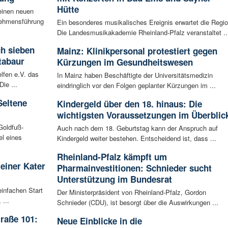
Hütte
einen neuen
rnehmensführung
Ein besonderes musikalisches Ereignis erwartet die Regio
Die Landesmusikakademie Rheinland-Pfalz veranstaltet ..
ch sieben
Mainz: Klinikpersonal protestiert gegen
tabaur
Kürzungen im Gesundheitswesen
lfen e.V. das
In Mainz haben Beschäftigte der Universitätsmedizin
ie ...
eindringlich vor den Folgen geplanter Kürzungen im ...
Seltene
Kindergeld über den 18. hinaus: Die
wichtigsten Voraussetzungen im Überblic
Goldfuß-
Auch nach dem 18. Geburtstag kann der Anspruch auf
l eines
Kindergeld weiter bestehen. Entscheidend ist, dass ...
Rheinland-Pfalz kämpft um
leiner Kater
Pharmainvestitionen: Schnieder sucht
Unterstützung im Bundesrat
infachen Start
Der Ministerpräsident von Rheinland-Pfalz, Gordon
 ...
Schnieder (CDU), ist besorgt über die Auswirkungen ...
raße 101:
Neue Einblicke in die