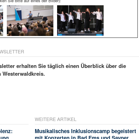
ken Sie bitte auf eines der Bilder):
WSLETTER
etter erhalten Sie täglich einen Überblick über die
m Westerwaldkreis.
WEITERE ARTIKEL
blenz:
Musikalisches Inklusionscamp begeistert
rung
mit Konzerten in Bad Ems und Sayner