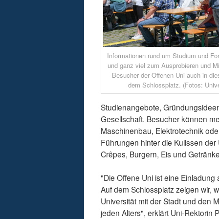
Informationen rund um Studium und For
und ganz viel zum Ausprobieren und Mi
Besucher der Offenen Uni auch in die
dem Schlossplatz. (Fotos: Unive
Studienangebote, Gründungsidee
Gesellschaft. Besucher können me
Maschinenbau, Elektrotechnik oder
Führungen hinter die Kulissen der U
Crêpes, Burgern, Eis und Getränke
"Die Offene Uni ist eine Einladung
Auf dem Schlossplatz zeigen wir, 
Universität mit der Stadt und den 
jeden Alters", erklärt Uni-Rektorin 