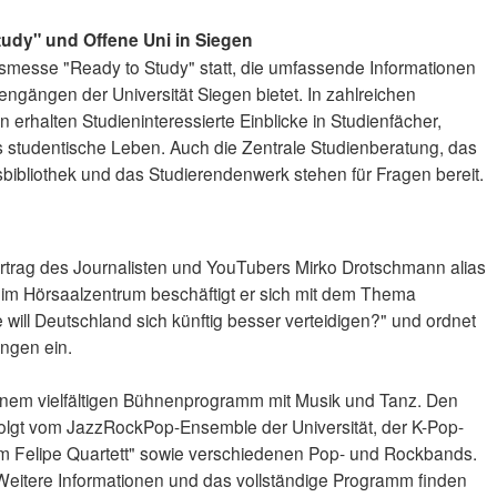
udy" und Offene Uni in Siegen
onsmesse "Ready to Study" statt, die umfassende Informationen
engängen der Universität Siegen bietet. In zahlreichen
erhalten Studieninteressierte Einblicke in Studienfächer,
studentische Leben. Auch die Zentrale Studienberatung, das
ätsbibliothek und das Studierendenwerk stehen für Fragen bereit.
Vortrag des Journalisten und YouTubers Mirko Drotschmann alias
 im Hörsaalzentrum beschäftigt er sich mit dem Thema
will Deutschland sich künftig besser verteidigen?" und ordnet
ungen ein.
 einem vielfältigen Bühnenprogramm mit Musik und Tanz. Den
folgt vom JazzRockPop-Ensemble der Universität, der K-Pop-
m Felipe Quartett" sowie verschiedenen Pop- und Rockbands.
ei. Weitere Informationen und das vollständige Programm finden