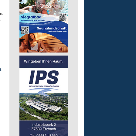
n:
.
k