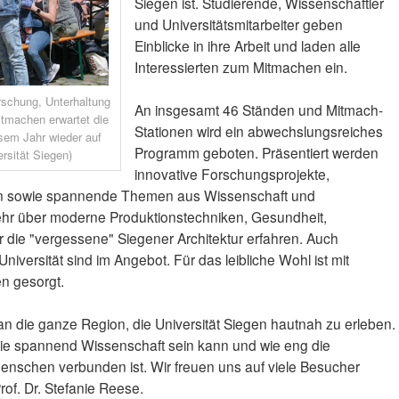
Siegen ist. Studierende, Wissenschaftler
und Universitätsmitarbeiter geben
Einblicke in ihre Arbeit und laden alle
Interessierten zum Mitmachen ein.
schung, Unterhaltung
An insgesamt 46 Ständen und Mitmach-
tmachen erwartet die
Stationen wird ein abwechslungsreiches
sem Jahr wieder auf
Programm geboten. Präsentiert werden
rsität Siegen)
innovative Forschungsprojekte,
n sowie spannende Themen aus Wissenschaft und
hr über moderne Produktionstechniken, Gesundheit,
 die "vergessene" Siegener Architektur erfahren. Auch
niversität sind im Angebot. Für das leibliche Wohl ist mit
n gesorgt.
 an die ganze Region, die Universität Siegen hautnah zu erleben.
wie spannend Wissenschaft sein kann und wie eng die
Menschen verbunden ist. Wir freuen uns auf viele Besucher
Prof. Dr. Stefanie Reese.