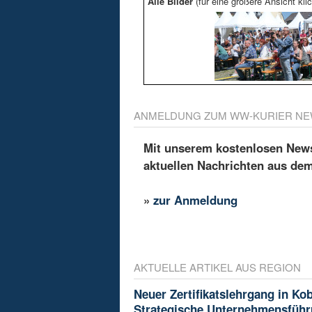
Alle Bilder
(für eine größere Ansicht klic
ANMELDUNG ZUM WW-KURIER NE
Mit unserem kostenlosen Newsl
aktuellen Nachrichten aus de
»
zur Anmeldung
AKTUELLE ARTIKEL AUS REGION
Neuer Zertifikatslehrgang in Ko
Strategische Unternehmensfüh