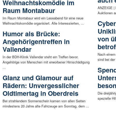
auch 
Weihnachtskomödie im
ANZEIGE | Be
Raum Montabaur
Auktionen a
Im Raum Montabaur wird ein Leseabend für eine neue
Cyber
Weihnachtskomödie organisiert. Alle Interessierten, ...
Unikl
Humor als Brücke:
von ü
Angehörigentreffen in
betro
Vallendar
Nach einem C
In der BDH-Klinik Vallendar steht ein Treffen bevor.
sind bei der
Angehörige von Menschen mit erworbener Hirnschädigung
...
Spend
Glanz und Glamour auf
Unter
Rädern: Unvergesslicher
beso
Oldtimertag in Oberdreis
Die dreijähr
spezielle Hi
Bei strahlendem Sonnenschein kamen von allen Seiten
mindestens 20 Jahre alte Fahrzeuge am Sonntag, dem ...