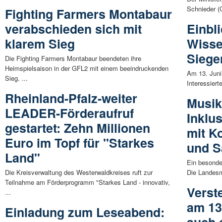
Schnieder (C
Fighting Farmers Montabaur
verabschieden sich mit
Einbli
klarem Sieg
Wisse
Siegen
Die Fighting Farmers Montabaur beendeten ihre
Heimspielsaison in der GFL2 mit einem beeindruckenden
Am 13. Juni 
Sieg. ...
Interessiert
Rheinland-Pfalz-weiter
Musik
LEADER-Förderaufruf
Inklu
gestartet: Zehn Millionen
mit K
Euro im Topf für "Starkes
und S
Land"
Ein besonde
Die Kreisverwaltung des Westerwaldkreises ruft zur
Die Landesm
Teilnahme am Förderprogramm "Starkes Land - innovativ,
Verst
...
am 13
Einladung zum Leseabend: