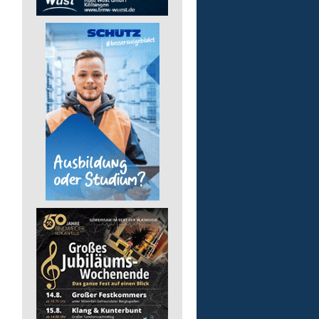
Finanz- und Lohnbuchha
(m/w/d)
Pusch AG
56242 Marienrachdorf