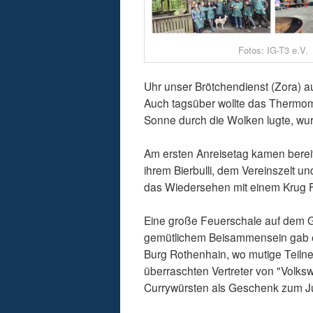
Fotos: IG-T3 e.V.
Uhr unser Brötchendienst (Zora) au
Auch tagsüber wollte das Thermome
Sonne durch die Wolken lugte, w
Am ersten Anreisetag kamen bereits
ihrem Bierbulli, dem Vereinszelt un
das Wiedersehen mit einem Krug F
Eine große Feuerschale auf dem 
gemütlichem Beisammensein gab e
Burg Rothenhain, wo mutige Teil
überraschten Vertreter von "Volks
Currywürsten als Geschenk zum J