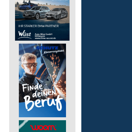
Auslieferungsfahrer/-in
für Mittagessen
Lebenshilfe im Landkreis Altenk
GmbH
57632 Flammersfeld