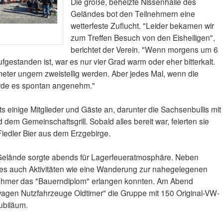
Die große, beheizte Nissenhalle des
Geländes bot den Teilnehmern eine
wetterfeste Zuflucht. "Leider bekamen wir
zum Treffen Besuch von den Eisheiligen",
berichtet der Verein. "Wenn morgens um 6
fgestanden ist, war es nur vier Grad warm oder eher bitterkalt.
ter ungern zweistellig werden. Aber jedes Mal, wenn die
urde es spontan angenehm."
 einige Mitglieder und Gäste an, darunter die Sachsenbullis mit
d dem Gemeinschaftsgrill. Sobald alles bereit war, feierten sie
iedler Bier aus dem Erzgebirge.
Gelände sorgte abends für Lagerfeueratmosphäre. Neben
s auch Aktivitäten wie eine Wanderung zur nahegelegenen
nehmer das "Bauerndiplom" erlangen konnten. Am Abend
wagen Nutzfahrzeuge Oldtimer" die Gruppe mit 150 Original-VW-
ubiläum.