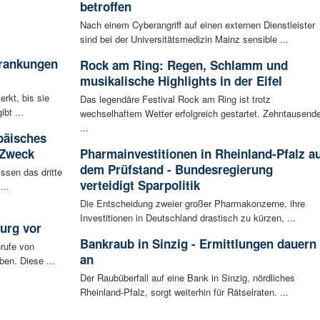
betroffen
Nach einem Cyberangriff auf einen externen Dienstleister
sind bei der Universitätsmedizin Mainz sensible ...
krankungen
Rock am Ring: Regen, Schlamm und
musikalische Highlights in der Eifel
rkt, bis sie
Das legendäre Festival Rock am Ring ist trotz
bt ...
wechselhaftem Wetter erfolgreich gestartet. Zehntausend
...
päisches
 Zweck
Pharmainvestitionen in Rheinland-Pfalz a
dem Prüfstand - Bundesregierung
ssen das dritte
verteidigt Sparpolitik
...
Die Entscheidung zweier großer Pharmakonzerne, ihre
Investitionen in Deutschland drastisch zu kürzen, ...
urg vor
Bankraub in Sinzig - Ermittlungen dauern
rufe von
an
ben. Diese ...
Der Raubüberfall auf eine Bank in Sinzig, nördliches
Rheinland-Pfalz, sorgt weiterhin für Rätselraten. ...