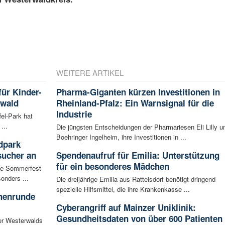
WEITERE ARTIKEL
für Kinder-
Pharma-Giganten kürzen Investitionen in
rwald
Rheinland-Pfalz: Ein Warnsignal für die
Industrie
fel-Park hat
...
Die jüngsten Entscheidungen der Pharmariesen Eli Lilly u
Boehringer Ingelheim, ihre Investitionen in ...
dpark
sucher an
Spendenaufruf für Emilia: Unterstützung
für ein besonderes Mädchen
te Sommerfest
onders ...
Die dreijährige Emilia aus Rattelsdorf benötigt dringend
spezielle Hilfsmittel, die ihre Krankenkasse ...
chenrunde
Cyberangriff auf Mainzer Uniklinik:
Gesundheitsdaten von über 600 Patienten
er Westerwalds