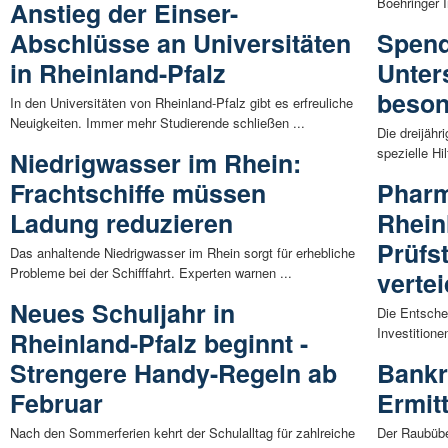
Boehringer I
Anstieg der Einser-
Abschlüsse an Universitäten
Spend
in Rheinland-Pfalz
Unter
beso
In den Universitäten von Rheinland-Pfalz gibt es erfreuliche
Neuigkeiten. Immer mehr Studierende schließen ...
Die dreijähr
spezielle Hi
Niedrigwasser im Rhein:
Frachtschiffe müssen
Pharm
Ladung reduzieren
Rhein
Prüfs
Das anhaltende Niedrigwasser im Rhein sorgt für erhebliche
Probleme bei der Schifffahrt. Experten warnen ...
vertei
Neues Schuljahr in
Die Entsche
Investitione
Rheinland-Pfalz beginnt -
Strengere Handy-Regeln ab
Bankr
Februar
Ermit
Nach den Sommerferien kehrt der Schulalltag für zahlreiche
Der Raubüber