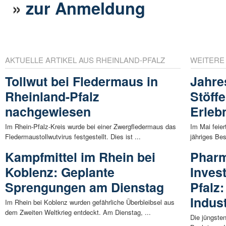
»
zur Anmeldung
AKTUELLE ARTIKEL AUS RHEINLAND-PFALZ
WEITERE
Tollwut bei Fledermaus in
Jahre
Rheinland-Pfalz
Stöff
nachgewiesen
Erleb
Im Rhein-Pfalz-Kreis wurde bei einer Zwergfledermaus das
Im Mai feier
Fledermaustollwutvirus festgestellt. Dies ist ...
jähriges Be
Kampfmittel im Rhein bei
Pharm
Koblenz: Geplante
Invest
Sprengungen am Dienstag
Pfalz:
Indust
Im Rhein bei Koblenz wurden gefährliche Überbleibsel aus
dem Zweiten Weltkrieg entdeckt. Am Dienstag, ...
Die jüngste