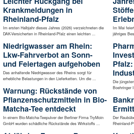
Leichter Rückgang bei
Jahre
Krankmeldungen in
Stöff
Rheinland-Pfalz
Erleb
Im ersten Halbjahr dieses Jahres (2026) verzeichneten die
Im Mai feier
DAK-Versicherten in Rheinland-Pfalz einen leichten ...
jähriges Be
Niedrigwasser am Rhein:
Pharm
Lkw-Fahrverbot an Sonn-
Invest
und Feiertagen aufgehoben
Pfalz:
Indust
Das anhaltende Niedrigwasser des Rheins sorgt für
erhebliche Belastungen in den Lieferketten. Um die ...
Die jüngste
Boehringer I
Warnung: Rückstände von
Pflanzenschutzmitteln in Bio-
Bankr
Matcha-Tee entdeckt
Ermit
In einem Bio-Matcha-Teepulver der Berliner Firma TryMoin
Der Raubüber
GmbH wurden schädliche Rückstände des Wirkstoffs ...
Rheinland-Pf