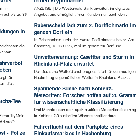
artet
in den Kryptohandel
rn im
ANZEIGE | Die Westerwald Bank erweitert ihr digitales
n auf bis zu 36
Angebot und ermöglicht ihren Kunden nun auch den ...
Rabenscheid lädt zum 2. Dorfflohmarkt im
ldungen in
ganzen Dorf ein
In Rabenscheid steht der zweite Dorfflohmarkt bevor. Am
zeichneten die
Samstag, 13.06.2026, wird im gesamten Dorf und ...
ichten ...
Unwetterwarnung: Gewitter und Sturm in
ahrverbot
Rheinland-Pfalz erwartet
hoben
Der Deutsche Wetterdienst prognostiziert für den heutigen
rgt für
Nachmittag ungemütliches Wetter in Rheinland-Pfalz. ...
Um die ...
Spannende Suche nach Koblenz-
Meteoriten: Forscher hoffen auf 20 Gram
atcha-Tee
für wissenschaftliche Klassifizierung
Drei Monate nach dem spektakulären Meteoriteneinschlag
 Firma TryMoin
in Koblenz-Güls arbeiten Wissenschaftler daran, ...
kstoffs ...
Fahrerflucht auf dem Parkplatz eines
t - Polizei
Einkaufsmarktes in Hachenburg