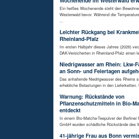
Wochenende im Westerwald erw
Ein heißes Wochenende steht den Bewohne
Westerwald bevor. Während die Temperature
...
Leichter Rückgang bei Krankme
Rheinland-Pfalz
Im ersten Halbjahr dieses Jahres (2026) ver
DAK-Versicherten in Rheinland-Pfalz einen le
Niedrigwasser am Rhein: Lkw-F
an Sonn- und Feiertagen aufge
Das anhaltende Niedrigwasser des Rheins so
erhebliche Belastungen in den Lieferketten. 
Warnung: Rückstände von
Pflanzenschutzmitteln in Bio-M
entdeckt
In einem Bio-Matcha-Teepulver der Berliner
GmbH wurden schädliche Rückstände des Wir
41-jährige Frau aus Bonn vermiss