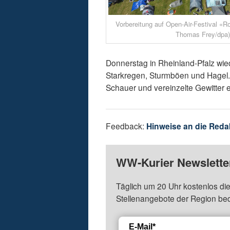
Vorbereitung auf Open-Air-Festival «R
Thomas Frey/dpa
Donnerstag in Rheinland-Pfalz wied
Starkregen, Sturmböen und Hagel. A
Schauer und vereinzelte Gewitter e
Feedback:
Hinweise an die Reda
WW-Kurier Newsletter
Täglich um 20 Uhr kostenlos die
Stellenangebote der Region be
E-Mail*