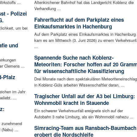
kstoffs ...
Altenkirchener Bahnhof hat das Landgericht Koblenz die
Verhandlung ...
t - Polizei
Fahrerflucht auf dem Parkplatz eines
G.
Einkaufsmarktes in Hachenburg
lichkeit, um bei
Auf dem Parkplatz eines Einkaufsmarktes in Hachenburg
kam es am Mittwoch (3. Juni 2026) zu einem Verkehrsunfa
afie und
...
Spannende Suche nach Koblenz-
wirkungen
Meteoriten: Forscher hoffen auf 20 Gram
er Clemens ...
für wissenschaftliche Klassifizierung
-Pfalz
Drei Monate nach dem spektakulären Meteoriteneinschlag
in Koblenz-Güls arbeiten Wissenschaftler daran, ...
eichen im Jahr
Tragischer Unfall auf der A3 bei Limburg:
liebt. ...
Wohnmobil kracht in Stauende
z:
Ein schwerer Verkehrsunfall ereignete sich auf der
Autobahn 3 nahe Limburg, als ein Wohnmobil nahezu ...
ht zunehmend
Simracing-Team aus Ransbach-Baumbach
 (Nabu) ...
erobert die Nordschleife