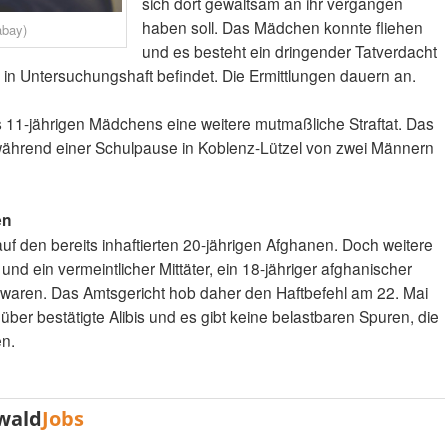
sich dort gewaltsam an ihr vergangen
haben soll. Das Mädchen konnte fliehen
abay)
und es besteht ein dringender Tatverdacht
in Untersuchungshaft befindet. Die Ermittlungen dauern an.
s 11-jährigen Mädchens eine weitere mutmaßliche Straftat. Das
 während einer Schulpause in Koblenz-Lützel von zwei Männern
en
auf den bereits inhaftierten 20-jährigen Afghanen. Doch weitere
d ein vermeintlicher Mittäter, ein 18-jähriger afghanischer
t waren. Das Amtsgericht hob daher den Haftbefehl am 22. Mai
über bestätigte Alibis und es gibt keine belastbaren Spuren, die
en.
wald
Jobs