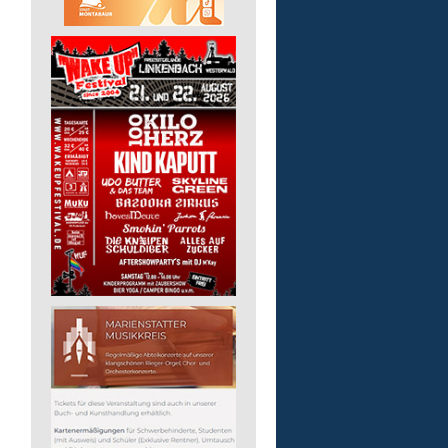
Auslieferungsfahrer/-in
für Mittagessen
Lebenshilfe im Landkreis Altenk
GmbH
57537 Mittelhof