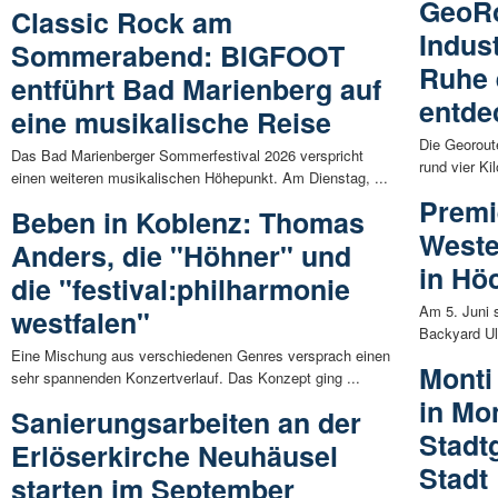
GeoRo
Classic Rock am
Indus
Sommerabend: BIGFOOT
Ruhe 
entführt Bad Marienberg auf
entde
eine musikalische Reise
Die Georout
Das Bad Marienberger Sommerfestival 2026 verspricht
rund vier Ki
einen weiteren musikalischen Höhepunkt. Am Dienstag, ...
Premi
Beben in Koblenz: Thomas
Weste
Anders, die "Höhner" und
in Hö
die "festival:philharmonie
Am 5. Juni 
westfalen"
Backyard Ul
Eine Mischung aus verschiedenen Genres versprach einen
Monti 
sehr spannenden Konzertverlauf. Das Konzept ging ...
in Mo
Sanierungsarbeiten an der
Stadt
Erlöserkirche Neuhäusel
Stadt
starten im September