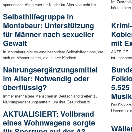
Im Zuständi
spannendes Abenteuer für Kinder im Alter von acht bis ...
häufen sich
...
Selbsthilfegruppe in
Montabaur: Unterstützung
Krimi
für Männer nach sexueller
Koble
Gewalt
mit Ex
In Montabaur gibt es eine besondere Selbsthilfegruppe, die
ANZEIGE | D
sich an Männer richtet, die in ihrer Kindheit ...
ist ungebro
Nahrungsergänzungsmittel
Bunde
im Alter: Notwendig oder
Folkl
überflüssig?
5.525
Musik
Immer mehr ältere Menschen in Deutschland greifen zu
Nahrungsergänzungsmitteln, um ihre Gesundheit zu ...
Der Folklore
Unterstütz
AKTUALISIERT: Vollbrand
...
eines Wohnwagens sorgte
Wälle
für Sperrung auf der A3