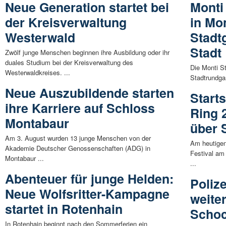
Neue Generation startet bei
Monti 
der Kreisverwaltung
in Mo
Westerwald
Stadt
Stadt
Zwölf junge Menschen beginnen ihre Ausbildung oder ihr
duales Studium bei der Kreisverwaltung des
Die Monti St
Westerwaldkreises. ...
Stadtrundgan
Neue Auszubildende starten
Start
ihre Karriere auf Schloss
Ring 2
Montabaur
über 
Am 3. August wurden 13 junge Menschen von der
Am heutigen
Akademie Deutscher Genossenschaften (ADG) in
Festival am 
Montabaur ...
...
Abenteuer für junge Helden:
Poliz
Neue Wolfsritter-Kampagne
weite
startet in Rotenhain
Schoc
In Rotenhain beginnt nach den Sommerferien ein