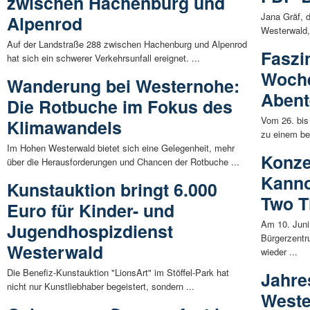
zwischen Hachenburg und
Jana Gräf, 
Alpenrod
Westerwald,
Auf der Landstraße 288 zwischen Hachenburg und Alpenrod
Faszi
hat sich ein schwerer Verkehrsunfall ereignet. ...
Woche
Wanderung bei Westernohe:
Abent
Die Rotbuche im Fokus des
Vom 26. bis 
Klimawandels
zu einem be
Im Hohen Westerwald bietet sich eine Gelegenheit, mehr
Konze
über die Herausforderungen und Chancen der Rotbuche ...
Kanno
Kunstauktion bringt 6.000
Two T
Euro für Kinder- und
Am 10. Juni
Jugendhospizdienst
Bürgerzentr
Westerwald
wieder ...
Die Benefiz-Kunstauktion "LionsArt" im Stöffel-Park hat
Jahre
nicht nur Kunstliebhaber begeistert, sondern ...
Weste