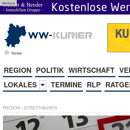
Werbung
Home
REGION
POLITIK
WIRTSCHAFT
VE
LOKALES
TERMINE
RLP
RATGE
REGION
|
STREITHAUSEN