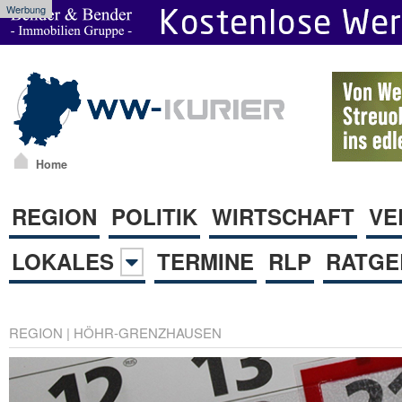
Werbung
Home
REGION
POLITIK
WIRTSCHAFT
VE
LOKALES
TERMINE
RLP
RATGE
REGION
|
HÖHR-GRENZHAUSEN