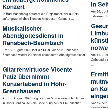
in Sel
Konzert
Am 26. Juni
In Bad Marienberg entsteht ein Projektchor, der auf ein
Jahresempfa
außergewöhnliches Konzert hinarbeitet. Gesucht ...
Gesun
Musikalischer
Limbu
Abendgottesdienst in
künst
Ransbach-Baumbach
notwe
Am 15. August 2026 lädt die Musikkirche in Ransbach-
Baumbach wieder zu einem besonderen Abendgottesdienst
Am 11. Juni 
...
Orthopädie
...
Gitarrenvirtuose Vicente
Ermit
Patíz übernimmt
mutma
Konzertabend in Höhr-
an Ko
Grenzhausen
einges
Am 14. August 2026 zeigt sich im Musikcasino Gambrinus
in Höhr-Grenzhausen die Bedeutung echter Freundschaft ...
Nach einem 
Koblenz hab