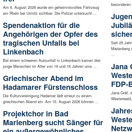
besonderen 
Am 6. August 2026 wurde ein geheimnisvolles Fahrzeug
am Rhein bei Urmitz sichtbar. Die Polizei untersucht ...
Jugen
Spendenaktion für die
Jubil
Angehörigen der Opfer des
siche
tragischen Unfalls bei
Seit 25 Jah
Marienberg 
Linkenbach
...
Bei einem schweren Autounfall in Linkenbach kamen drei
Jana 
junge Menschen im Alter von 19 und 16 Jahren ums ...
Weste
Griechischer Abend im
FDP-B
Hadamarer Fürstenschloss
Jana Gräf, 
Die Kulturvereinigung Hadamar lädt erneut zu einem
Westerwald,
griechischen Abend ein. Am 15. August 2026 können ...
Jahre
Projektchor in Bad
Weste
Marienberg sucht Sänger für
Netzw
ein außergewöhnliches