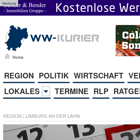
Werbung
Home
REGION
POLITIK
WIRTSCHAFT
VE
LOKALES
TERMINE
RLP
RATGE
REGION
|
LIMBURG AN DER LAHN