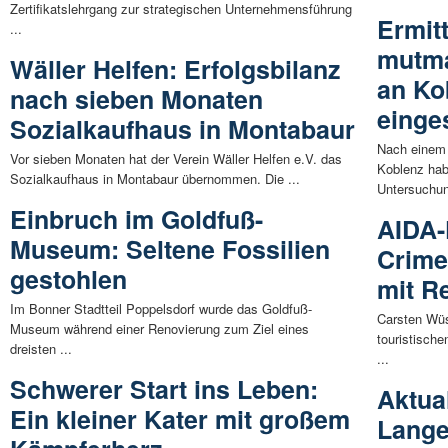
Zertifikatslehrgang zur strategischen Unternehmensführung
Ermit
...
mutma
Wäller Helfen: Erfolgsbilanz
an Ko
nach sieben Monaten
einges
Sozialkaufhaus in Montabaur
Nach einem 
Vor sieben Monaten hat der Verein Wäller Helfen e.V. das
Koblenz hab
Sozialkaufhaus in Montabaur übernommen. Die ...
Untersuchun
Einbruch im Goldfuß-
AIDA-
Museum: Seltene Fossilien
Crime
gestohlen
mit R
Im Bonner Stadtteil Poppelsdorf wurde das Goldfuß-
Carsten Wüs
Museum während einer Renovierung zum Ziel eines
touristisch
dreisten ...
...
Schwerer Start ins Leben:
Aktual
Ein kleiner Kater mit großem
Lang