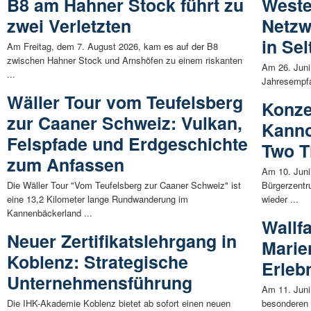
B8 am Hahner Stock führt zu
Weste
zwei Verletzten
Netzw
in Sel
Am Freitag, dem 7. August 2026, kam es auf der B8
zwischen Hahner Stock und Arnshöfen zu einem riskanten
Am 26. Juni
...
Jahresempfa
Wäller Tour vom Teufelsberg
Konze
zur Caaner Schweiz: Vulkan,
Kanno
Felspfade und Erdgeschichte
Two T
zum Anfassen
Am 10. Juni
Die Wäller Tour "Vom Teufelsberg zur Caaner Schweiz" ist
Bürgerzentr
eine 13,2 Kilometer lange Rundwanderung im
wieder ...
Kannenbäckerland ...
Wallfa
Neuer Zertifikatslehrgang in
Marien
Koblenz: Strategische
Erlebn
Unternehmensführung
Am 11. Juni
Die IHK-Akademie Koblenz bietet ab sofort einen neuen
besonderen 