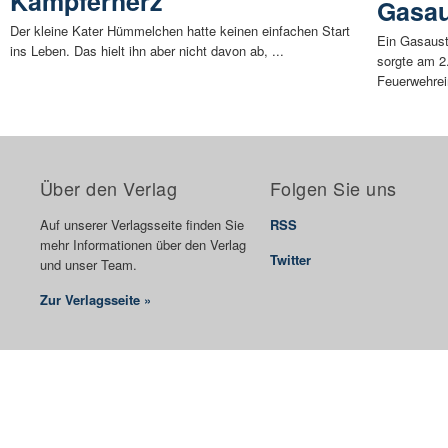
Kämpferherz
Gasau
Der kleine Kater Hümmelchen hatte keinen einfachen Start
Ein Gasaust
ins Leben. Das hielt ihn aber nicht davon ab, ...
sorgte am 2
Feuerwehrei
Über den Verlag
Folgen Sie uns
Auf unserer Verlagsseite finden Sie
RSS
mehr Informationen über den Verlag
Twitter
und unser Team.
Zur Verlagsseite »