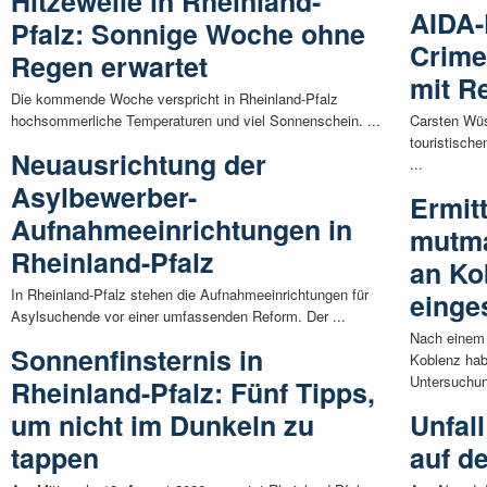
Hitzewelle in Rheinland-
AIDA-
Pfalz: Sonnige Woche ohne
Crime
Regen erwartet
mit R
Die kommende Woche verspricht in Rheinland-Pfalz
hochsommerliche Temperaturen und viel Sonnenschein. ...
Carsten Wüs
touristisch
Neuausrichtung der
...
Asylbewerber-
Ermit
Aufnahmeeinrichtungen in
mutma
Rheinland-Pfalz
an Ko
In Rheinland-Pfalz stehen die Aufnahmeeinrichtungen für
einges
Asylsuchende vor einer umfassenden Reform. Der ...
Nach einem 
Sonnenfinsternis in
Koblenz hab
Untersuchun
Rheinland-Pfalz: Fünf Tipps,
um nicht im Dunkeln zu
Unfal
tappen
auf d