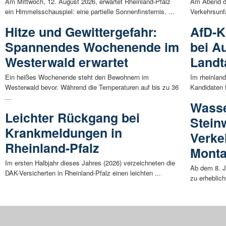
Am Mittwoch, 12. August 2026, erwartet Rheinland-Pfalz
Am Abend de
ein Himmelsschauspiel: eine partielle Sonnenfinsternis. ...
Verkehrsunfa
Hitze und Gewittergefahr:
AfD-K
Spannendes Wochenende im
bei A
Westerwald erwartet
Landt
Ein heißes Wochenende steht den Bewohnern im
Im rheinland
Westerwald bevor. Während die Temperaturen auf bis zu 36
Kandidaten 
...
Wasse
Leichter Rückgang bei
Stein
Krankmeldungen in
Verke
Rheinland-Pfalz
Mont
Im ersten Halbjahr dieses Jahres (2026) verzeichneten die
Ab dem 8. J
DAK-Versicherten in Rheinland-Pfalz einen leichten ...
zu erheblic