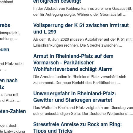
erfolgreich beseitigt
tschland
In der Altstadt von Koblenz kam es zu einem Gasaustritt,
der für Aufregung sorgte. Während der Stromausfall ...
rebs
Vollsperrung der K 51 zwischen Irmtraut
und L 299
ionsprojekt,
ahlung ...
Ab dem 8. Juni 2026 müssen Autofahrer auf der K 51 mit
Einschränkungen rechnen. Die Strecke zwischen ...
euen
Armut in Rheinland-Pfalz auf dem
Vormarsch - Paritätischer
nd-Pfalz setzt
Wohlfahrtsverband schlägt Alarm
 ...
Die Armutssituation in Rheinland-Pfalz verschärft sich
ten nach
zunehmend. Der neue Bericht des Paritätischen ...
lz
Unwettergefahr in Rheinland-Pfalz:
nstiche mit
Gewitter und Starkregen erwartet
d-Pfalz. ...
Das Wetter in Rheinland-Pfalz zeigt sich am Dienstag von
oten-Zahlen
seiner unbeständigen Seite. Der Deutsche Wetterdienst ..
Stressfreie Anreise zu Rock am Ring:
nden, doch
Tipps und Tricks
nde Entwicklung