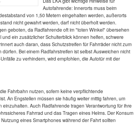
Das LKA gibt wichtige Hinweise für
.
Autofahrende: Innerorts muss beim
destabstand von 1,50 Metern eingehalten werden, außerorts
stand nicht gewahrt werden, darf nicht überholt werden.
gen geboten, da Radfahrende oft im "toten Winkel" übersehen
el und ein zusätzlicher Schulterblick können helfen, schwere
erinnert auch daran, dass Schutzstreifen für Fahrräder nicht zum
dürfen. Bei einem Radfahrstreifen ist selbst Ausweichen nicht
nfälle zu verhindern, wird empfohlen, die Autotür mit der
die Fahrbahn nutzen, sofern keine verpflichtende
t. An Engstellen müssen sie häufig weiter mittig fahren, um
einzuhalten. Auch Radfahrende tragen Verantwortung für ihre
kehrssicheres Fahrrad und das Tragen eines Helms. Der Konsum
e Nutzung eines Smartphones während der Fahrt sollten