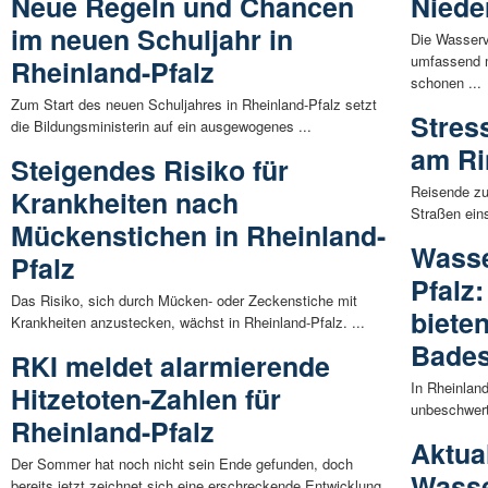
Neue Regeln und Chancen
Niede
im neuen Schuljahr in
Die Wasserv
umfassend m
Rheinland-Pfalz
schonen ...
Zum Start des neuen Schuljahres in Rheinland-Pfalz setzt
Stres
die Bildungsministerin auf ein ausgewogenes ...
am Ri
Steigendes Risiko für
Reisende zu
Krankheiten nach
Straßen eins
Mückenstichen in Rheinland-
Wasse
Pfalz
Pfalz
Das Risiko, sich durch Mücken- oder Zeckenstiche mit
biete
Krankheiten anzustecken, wächst in Rheinland-Pfalz. ...
Bade
RKI meldet alarmierende
In Rheinlan
Hitzetoten-Zahlen für
unbeschwert
Rheinland-Pfalz
Aktual
Der Sommer hat noch nicht sein Ende gefunden, doch
Wasse
bereits jetzt zeichnet sich eine erschreckende Entwicklung