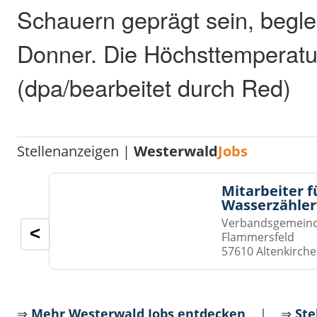
Schauern geprägt sein, beglei
Donner. Die Höchsttemperatur
(dpa/bearbeitet durch Red)
Stellenanzeigen |
Westerwald
Jobs
Mitarbeiter f
Wasserzähler
Verbandsgemeinde
<
Flammersfeld
57610 Altenkirch
⇒
Mehr Westerwald Jobs entdecken
| ⇒
Ste