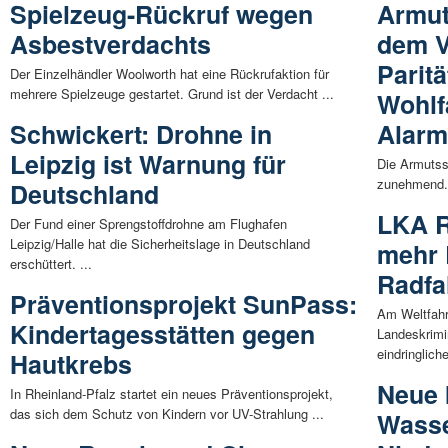
Spielzeug-Rückruf wegen
Armut
Asbestverdachts
dem V
Paritä
Der Einzelhändler Woolworth hat eine Rückrufaktion für
mehrere Spielzeuge gestartet. Grund ist der Verdacht ...
Wohlf
Schwickert: Drohne in
Alar
Leipzig ist Warnung für
Die Armutssi
zunehmend. 
Deutschland
LKA R
Der Fund einer Sprengstoffdrohne am Flughafen
Leipzig/Halle hat die Sicherheitslage in Deutschland
mehr 
erschüttert. ...
Radfa
Präventionsprojekt SunPass:
Am Weltfahr
Kindertagesstätten gegen
Landeskrimi
eindringliche
Hautkrebs
Neue I
In Rheinland-Pfalz startet ein neues Präventionsprojekt,
das sich dem Schutz von Kindern vor UV-Strahlung ...
Wasse