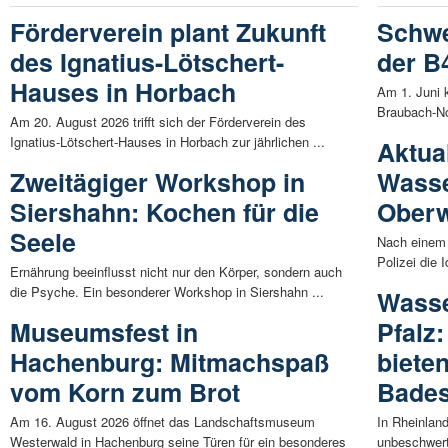
Förderverein plant Zukunft
Schwe
des Ignatius-Lötschert-
der B
Hauses in Horbach
Am 1. Juni 
Braubach-No
Am 20. August 2026 trifft sich der Förderverein des
Ignatius-Lötschert-Hauses in Horbach zur jährlichen ...
Aktual
Zweitägiger Workshop in
Wasse
Siershahn: Kochen für die
Oberw
Seele
Nach einem 
Polizei die 
Ernährung beeinflusst nicht nur den Körper, sondern auch
die Psyche. Ein besonderer Workshop in Siershahn ...
Wasse
Museumsfest in
Pfalz
Hachenburg: Mitmachspaß
biete
vom Korn zum Brot
Bade
Am 16. August 2026 öffnet das Landschaftsmuseum
In Rheinlan
Westerwald in Hachenburg seine Türen für ein besonderes
unbeschwert