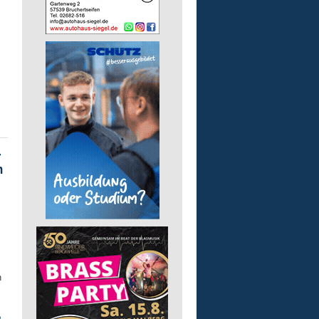
-
n
n
e