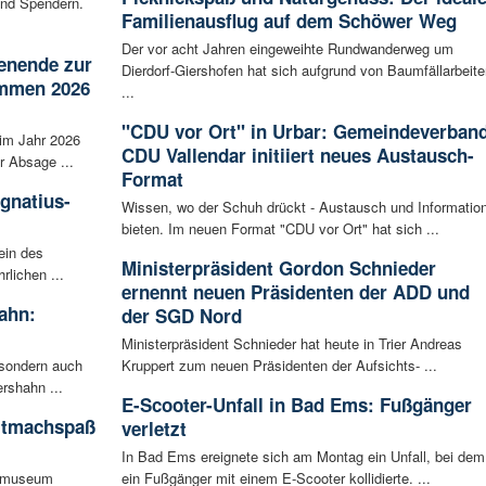
nd Spendern.
Familienausflug auf dem Schöwer Weg
Der vor acht Jahren eingeweihte Rundwanderweg um
enende zur
Dierdorf-Giershofen hat sich aufgrund von Baumfällarbeite
ammen 2026
...
"CDU vor Ort" in Urbar: Gemeindeverban
im Jahr 2026
CDU Vallendar initiiert neues Austausch-
r Absage ...
Format
Ignatius-
Wissen, wo der Schuh drückt - Austausch und Informatio
bieten. Im neuen Format "CDU vor Ort" hat sich ...
ein des
Ministerpräsident Gordon Schnieder
rlichen ...
ernennt neuen Präsidenten der ADD und
ahn:
der SGD Nord
Ministerpräsident Schnieder hat heute in Trier Andreas
 sondern auch
Kruppert zum neuen Präsidenten der Aufsichts- ...
rshahn ...
E-Scooter-Unfall in Bad Ems: Fußgänger
itmachspaß
verletzt
In Bad Ems ereignete sich am Montag ein Unfall, bei dem
tsmuseum
ein Fußgänger mit einem E-Scooter kollidierte. ...