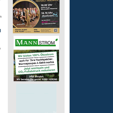
n
d
n