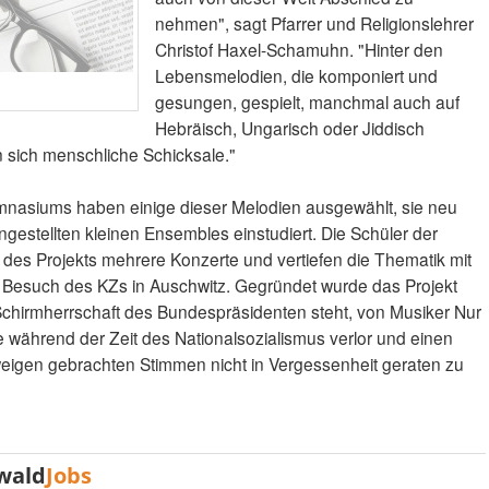
nehmen", sagt Pfarrer und Religionslehrer
Christof Haxel-Schamuhn. "Hinter den
Lebensmelodien, die komponiert und
gesungen, gespielt, manchmal auch auf
Hebräisch, Ungarisch oder Jiddisch
 sich menschliche Schicksale."
nasiums haben einige dieser Melodien ausgewählt, sie neu
gestellten kleinen Ensembles einstudiert. Die Schüler der
es Projekts mehrere Konzerte und vertiefen die Thematik mit
t Besuch des KZs in Auschwitz. Gegründet wurde das Projekt
Schirmherrschaft des Bundespräsidenten steht, von Musiker Nur
 während der Zeit des Nationalsozialismus verlor und einen
weigen gebrachten Stimmen nicht in Vergessenheit geraten zu
wald
Jobs