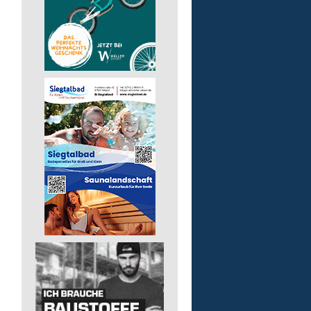
pädagogische Fachkraft
in Vollzeit
Lebenshilfe im Landkreis Altenk
GmbH
57518 Alsdorf