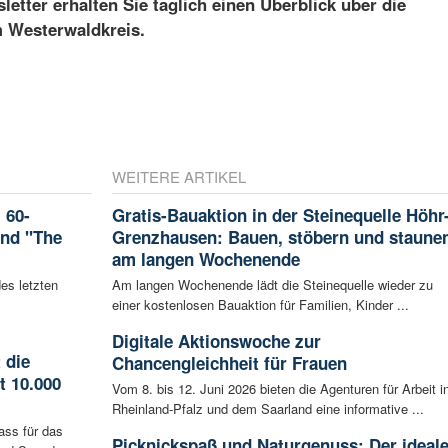
etter erhalten Sie täglich einen Überblick über die
m Westerwaldkreis.
WEITERE ARTIKEL
 60-
Gratis-Bauaktion in der Steinequelle Höhr
and "The
Grenzhausen: Bauen, stöbern und staune
am langen Wochenende
es letzten
Am langen Wochenende lädt die Steinequelle wieder zu
einer kostenlosen Bauaktion für Familien, Kinder ...
Digitale Aktionswoche zur
 die
Chancengleichheit für Frauen
t 10.000
Vom 8. bis 12. Juni 2026 bieten die Agenturen für Arbeit i
Rheinland-Pfalz und dem Saarland eine informative ...
ass für das
Picknickspaß und Naturgenuss: Der ideal