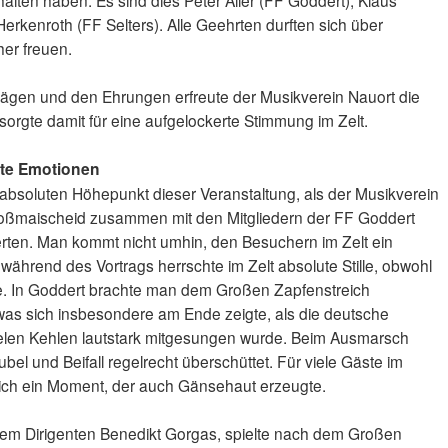
alten haben. Es sind dies Peter Aller (FF Goddert), Klaus
Herkenroth (FF Selters). Alle Geehrten durften sich über
her freuen.
ägen und den Ehrungen erfreute der Musikverein Nauort die
sorgte damit für eine aufgelockerte Stimmung im Zelt.
gte Emotionen
bsoluten Höhepunkt dieser Veranstaltung, als der Musikverein
oßmaischeid zusammen mit den Mitgliedern der FF Goddert
rten. Man kommt nicht umhin, den Besuchern im Zelt ein
hrend des Vortrags herrschte im Zelt absolute Stille, obwohl
urde. In Goddert brachte man dem Großen Zapfenstreich
s sich insbesondere am Ende zeigte, als die deutsche
elen Kehlen lautstark mitgesungen wurde. Beim Ausmarsch
ubel und Beifall regelrecht überschüttet. Für viele Gäste im
eich ein Moment, der auch Gänsehaut erzeugte.
nem Dirigenten Benedikt Gorgas, spielte nach dem Großen