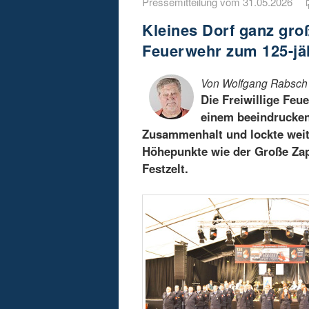
Pressemitteilung vom 31.05.2026
Kleines Dorf ganz groß
Feuerwehr zum 125-jä
Von Wolfgang Rabsch
Die Freiwillige Feu
einem beeindrucken
Zusammenhalt und lockte weit
Höhepunkte wie der Große Zap
Festzelt.