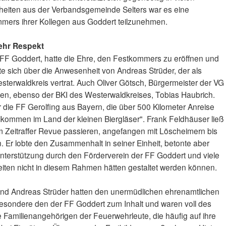
nheiten aus der Verbandsgemeinde Selters war es eine
mmers ihrer Kollegen aus Goddert teilzunehmen.
wehr Respekt
 FF Goddert, hatte die Ehre, den Festkommers zu eröffnen und
te sich über die Anwesenheit von Andreas Strüder, der als
sterwaldkreis vertrat. Auch Oliver Götsch, Bürgermeister der VG
sten, ebenso der BKI des Westerwaldkreises, Tobias Haubrich.
 die FF Gerolfing aus Bayern, die über 500 Kilometer Anreise
illkommen im Land der kleinen Biergläser". Frank Feldhäuser ließ
 Zeitraffer Revue passieren, angefangen mit Löscheimern bis
Er lobte den Zusammenhalt in seiner Einheit, betonte aber
Unterstützung durch den Förderverein der FF Goddert und viele
eiten nicht in diesem Rahmen hätten gestaltet werden können.
und Andreas Strüder hatten den unermüdlichen ehrenamtlichen
esondere den der FF Goddert zum Inhalt und waren voll des
e Familienangehörigen der Feuerwehrleute, die häufig auf ihre