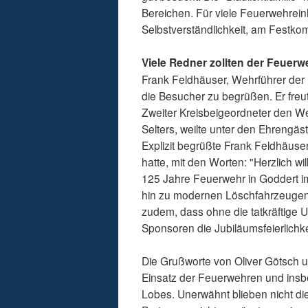
Bereichen. Für viele Feuerwehrei
Selbstverständlichkeit, am Festko
Viele Redner zollten der Feuer
Frank Feldhäuser, Wehrführer der
die Besucher zu begrüßen. Er freu
Zweiter Kreisbeigeordneter den We
Selters, weilte unter den Ehrengä
Explizit begrüßte Frank Feldhäuser
hatte, mit den Worten: "Herzlich w
125 Jahre Feuerwehr in Goddert im
hin zu modernen Löschfahrzeugen. 
zudem, dass ohne die tatkräftige 
Sponsoren die Jubiläumsfeierlichk
Die Grußworte von Oliver Götsch 
Einsatz der Feuerwehren und insb
Lobes. Unerwähnt blieben nicht di