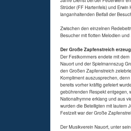
Jahre Dienst bei der Feuerwehr erh
Strüder (FF Hartenfels) und Erwin 
langanhaltenden Beifall der Besuc
Zwischen den einzelnen Redebeitr
Besucher mit flotten Melodien und 
Der Große Zapfenstreich erzeu
Der Festkommers endete mit dem a
Nauort und der Spielmannszug Gr
den Großen Zapfenstreich zelebrie
Kompliment auszusprechen, denn wä
bereits vorher kräftig gefeiert w
gebührenden Respekt entgegen, wa
Nationalhymne erklang und aus vi
wurden die Beteiligten mit lautem J
Festzelt war der Große Zapfenstr
Der Musikverein Nauort, unter sei