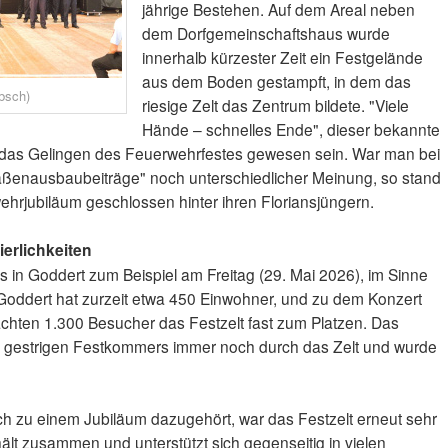
jährige Bestehen. Auf dem Areal neben
dem Dorfgemeinschaftshaus wurde
innerhalb kürzester Zeit ein Festgelände
aus dem Boden gestampft, in dem das
absch)
riesige Zelt das Zentrum bildete. "Viele
Hände – schnelles Ende", dieser bekannte
ür das Gelingen des Feuerwehrfestes gewesen sein. War man bei
enausbaubeiträge" noch unterschiedlicher Meinung, so stand
hrjubiläum geschlossen hinter ihren Floriansjüngern.
ierlichkeiten
was in Goddert zum Beispiel am Freitag (29. Mai 2026), im Sinne
Goddert hat zurzeit etwa 450 Einwohner, und zu dem Konzert
achten 1.300 Besucher das Festzelt fast zum Platzen. Das
im gestrigen Festkommers immer noch durch das Zelt und wurde
h zu einem Jubiläum dazugehört, war das Festzelt erneut sehr
 hält zusammen und unterstützt sich gegenseitig in vielen