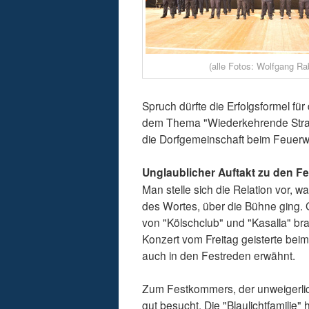
(alle Fotos: Wolfgang R
Spruch dürfte die Erfolgsformel f
dem Thema "Wiederkehrende Straß
die Dorfgemeinschaft beim Feuerwe
Unglaublicher Auftakt zu den Fe
Man stelle sich die Relation vor, 
des Wortes, über die Bühne ging. 
von "Kölschclub" und "Kasalla" br
Konzert vom Freitag geisterte be
auch in den Festreden erwähnt.
Zum Festkommers, der unweigerlic
gut besucht. Die "Blaulichtfamilie"