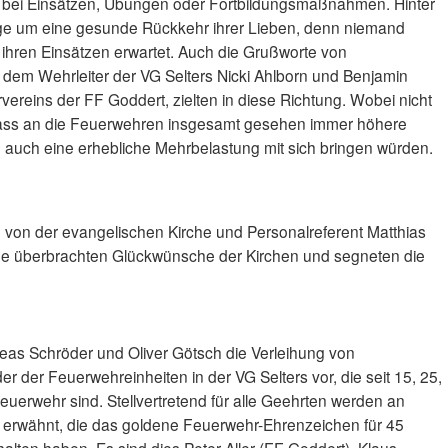
es bei Einsätzen, Übungen oder Fortbildungsmaßnahmen. Hinter
rge um eine gesunde Rückkehr ihrer Lieben, denn niemand
 ihren Einsätzen erwartet. Auch die Grußworte von
 dem Wehrleiter der VG Selters Nicki Ahlborn und Benjamin
vereins der FF Goddert, zielten in diese Richtung. Wobei nicht
dass an die Feuerwehren insgesamt gesehen immer höhere
e auch eine erhebliche Mehrbelastung mit sich bringen würden.
 von der evangelischen Kirche und Personalreferent Matthias
che überbrachten Glückwünsche der Kirchen und segneten die
as Schröder und Oliver Götsch die Verleihung von
er der Feuerwehreinheiten in der VG Selters vor, die seit 15, 25,
euerwehr sind. Stellvertretend für alle Geehrten werden an
ch erwähnt, die das goldene Feuerwehr-Ehrenzeichen für 45