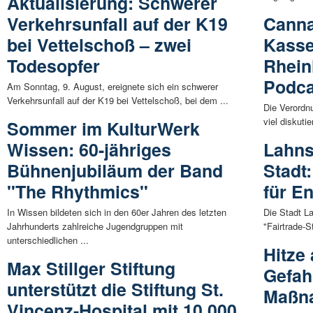
Aktualisierung: Schwerer
Verkehrsunfall auf der K19
Cann
bei Vettelschoß – zwei
Kasse
Todesopfer
Rhein
Podca
Am Sonntag, 9. August, ereignete sich ein schwerer
Verkehrsunfall auf der K19 bei Vettelschoß, bei dem ...
Die Verordnu
viel diskuti
Sommer im KulturWerk
Wissen: 60-jähriges
Lahnst
Bühnenjubiläum der Band
Stadt
"The Rhythmics"
für E
In Wissen bildeten sich in den 60er Jahren des letzten
Die Stadt L
Jahrhunderts zahlreiche Jugendgruppen mit
"Fairtrade-St
unterschiedlichen ...
Hitze
Max Stillger Stiftung
Gefah
unterstützt die Stiftung St.
Maßna
Vincenz-Hospital mit 10.000