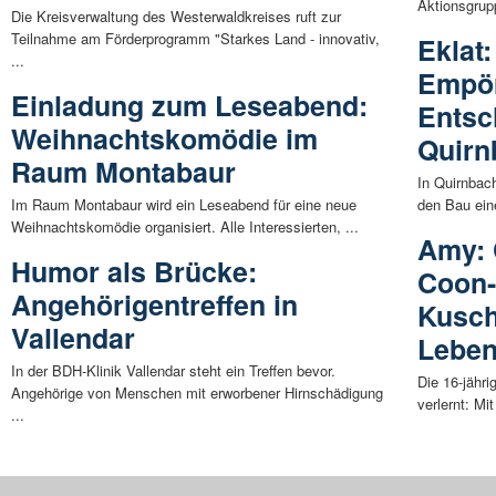
Aktionsgrupp
Die Kreisverwaltung des Westerwaldkreises ruft zur
Teilnahme am Förderprogramm "Starkes Land - innovativ,
Eklat:
...
Empör
Einladung zum Leseabend:
Entsc
Weihnachtskomödie im
Quirn
Raum Montabaur
In Quirnbac
Im Raum Montabaur wird ein Leseabend für eine neue
den Bau eine
Weihnachtskomödie organisiert. Alle Interessierten, ...
Amy: 
Humor als Brücke:
Coon-
Angehörigentreffen in
Kusch
Vallendar
Lebe
In der BDH-Klinik Vallendar steht ein Treffen bevor.
Die 16-jähr
Angehörige von Menschen mit erworbener Hirnschädigung
verlernt: Mi
...