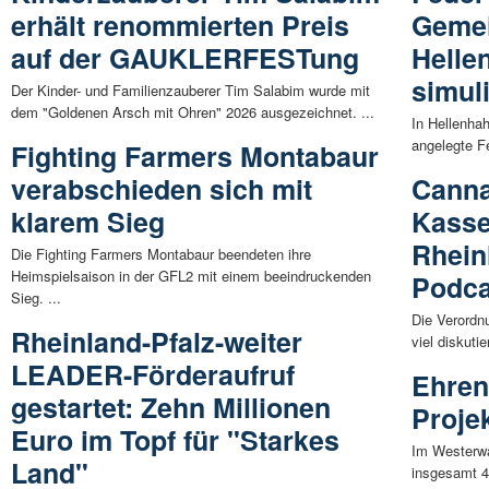
erhält renommierten Preis
Gemei
auf der GAUKLERFESTung
Helle
simul
Der Kinder- und Familienzauberer Tim Salabim wurde mit
dem "Goldenen Arsch mit Ohren" 2026 ausgezeichnet. ...
In Hellenhah
angelegte F
Fighting Farmers Montabaur
verabschieden sich mit
Cann
klarem Sieg
Kasse
Rhein
Die Fighting Farmers Montabaur beendeten ihre
Heimspielsaison in der GFL2 mit einem beeindruckenden
Podca
Sieg. ...
Die Verordnu
Rheinland-Pfalz-weiter
viel diskuti
LEADER-Förderaufruf
Ehren
gestartet: Zehn Millionen
Proje
Euro im Topf für "Starkes
Im Westerwa
Land"
insgesamt 4