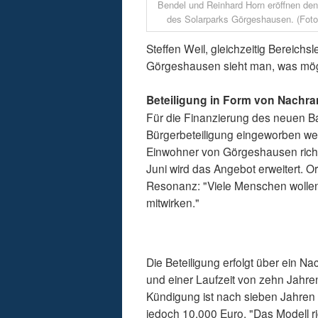
Bendel und Reinhard Horn eröffnen den
des Solarparks Görgeshausen. (Foto
Steffen Weil, gleichzeitig Bereichs
Görgeshausen sieht man, was mögli
Beteiligung in Form von Nachr
Für die Finanzierung des neuen Ba
Bürgerbeteiligung eingeworben werd
Einwohner von Görgeshausen richte
Juni wird das Angebot erweitert. Or
Resonanz: "Viele Menschen wollen 
mitwirken."
Die Beteiligung erfolgt über ein N
und einer Laufzeit von zehn Jahre
Kündigung ist nach sieben Jahren 
jedoch 10.000 Euro. "Das Modell ri