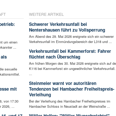
AFT
WEITERE ARTIKEL
betrieb:
Schwerer Verkehrsunfall bei
m
Nentershausen führt zu Vollsperrung
Am Abend des 29. Mai 2026 ereignete sich ein schwerer
Verkehrsunfall im Einmündungsbereich der L318 und ...
ent um einen
rkannter ...
Verkehrsunfall bei Kammerforst: Fahrer
 als
flüchtet nach Überschlag
Am frühen Morgen des 30. Mai 2026 ereignete sich auf de
K116 bei Kammerforst ein ungewöhnlicher Verkehrsunfall.
ie sexuelle
...
ationsmittel.
Steinmeier warnt vor autoritären
esse mit
Tendenzen bei Hambacher Freiheitspreis-
Verleihung
6, von 17:30
Bei der Verleihung des Hambacher Freiheitspreises im
 2026, ...
Hambacher Schloss in Neustadt an der Weinstraße ...
 16. und 17.
Wäller Helfen: "Wäller Wunschwichtel"