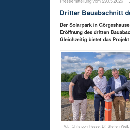
Pressemitteilung vom 29.05.2026
Dritter Bauabschnitt 
Der Solarpark in Görgeshausen
Eröffnung des dritten Bauabsc
Gleichzeitig bietet das Projek
V.l.: Christoph Hesse, Dr. Steffen Weil