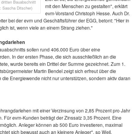
 dritten Bauabschnitt
mit den Menschen zu gestalten", erklärt
: Sascha Ditscher)
evm-Vorstand Christoph Hesse. Auch Dr.
leiter bei der evm und Geschäftsführer der EGG, betont: "Hier in
ch ist, wenn viele an einem Strang ziehen."
angdarlehen
uabschnitts sollen rund 406.000 Euro über eine
en. In der ersten Phase, die sich ausschließlich an die
te, wurde bereits ein Drittel der Summe gezeichnet. Zum 1.
tsbürgermeister Martin Bendel zeigt sich erfreut über die
die Energiewende nicht nur unterstützen, sondern aktiv daran
achrangdarlehen mit einer Verzinsung von 2,85 Prozent pro Jahr
n. Für evm-Kunden beträgt der Zinssatz 3,35 Prozent. Eine
möglich. Anleger können ab 500 Euro investieren, maximal
chtet sich bewusst auch an kleinere Anleger", so Weil.