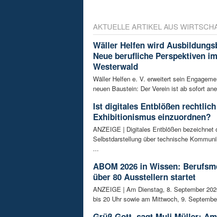
AKTUELLE ARTIKEL AUS WIRTSCH
Wäller Helfen wird Ausbildungs
Neue berufliche Perspektiven i
Westerwald
Wäller Helfen e. V. erweitert sein Engagem
neuen Baustein: Der Verein ist ab sofort ane
Ist digitales Entblößen rechtlich
Exhibitionismus einzuordnen?
ANZEIGE | Digitales Entblößen bezeichnet d
Selbstdarstellung über technische Kommunik
...
ABOM 2026 in Wissen: Berufsm
über 80 Ausstellern startet
ANZEIGE | Am Dienstag, 8. September 202
bis 20 Uhr sowie am Mittwoch, 9. September
Grüß Gott, sagt Muli Müller: Am