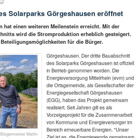
des Solarparks Görgeshausen eröffnet
 hat einen weiteren Meilenstein erreicht. Mit der
hnitts wird die Stromproduktion erheblich gesteigert.
t Beteiligungsmöglichkeiten für die Bürger.
Görgeshausen. Der dritte Bauabschnitt
des Solarparks Görgeshausen ist offiziell
in Betrieb genommen worden. Die
Energieversorgung Mittelrhein (evm) und
die Ortsgemeinde, als Gesellschafter der
Energiegesellschaft Görgeshausen
(EGG), haben das Projekt gemeinsam
realisiert. Seit Jahren gilt es als
Vorzeigeprojekt für die Zusammenarbeit
von Kommune und Energieversorger im
Bereich erneuerbare Energien. "Unser
, Bürgermeister Martin
Ziel ist es, die Energiewende gemeinsam