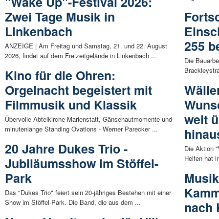
"Wake Up"-Festival 2026:
Zwei Tage Musik in
Forts
Linkenbach
Einsc
255 b
ANZEIGE | Am Freitag und Samstag, 21. und 22. August
2026, findet auf dem Freizeitgelände in Linkenbach ...
Die Bauarbe
Brackleystr
Kino für die Ohren:
Orgelnacht begeistert mit
Wälle
Filmmusik und Klassik
Wunsc
weit 
Übervolle Abteikirche Marienstatt, Gänsehautmomente und
minutenlange Standing Ovations - Werner Parecker ...
hinau
20 Jahre Dukes Trio -
Die Aktion 
Helfen hat i
Jubiläumsshow im Stöffel-
Park
Musik
Kamme
Das "Dukes Trio" feiert sein 20-jähriges Bestehen mit einer
Show im Stöffel-Park. Die Band, die aus dem ...
nach 