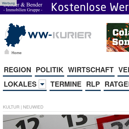
Werbung
Home
REGION
POLITIK
WIRTSCHAFT
VE
LOKALES
TERMINE
RLP
RATGE
KULTUR
|
NEUWIED