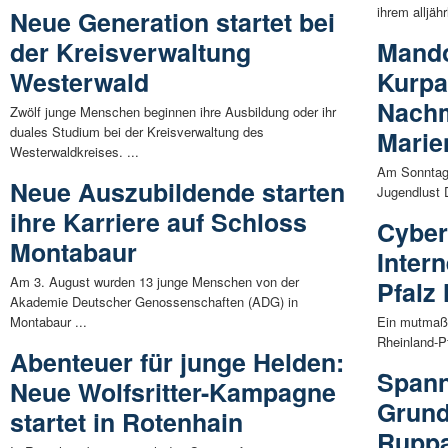
ihrem alljäh
Neue Generation startet bei
der Kreisverwaltung
Mando
Westerwald
Kurpa
Nachm
Zwölf junge Menschen beginnen ihre Ausbildung oder ihr
duales Studium bei der Kreisverwaltung des
Marie
Westerwaldkreises. ...
Am Sonntag,
Neue Auszubildende starten
Jugendlust 
ihre Karriere auf Schloss
Cybera
Montabaur
Intern
Am 3. August wurden 13 junge Menschen von der
Pfalz
Akademie Deutscher Genossenschaften (ADG) in
Montabaur ...
Ein mutmaßli
Rheinland-Pf
Abenteuer für junge Helden:
Spann
Neue Wolfsritter-Kampagne
Grund
startet in Rotenhain
Rupp