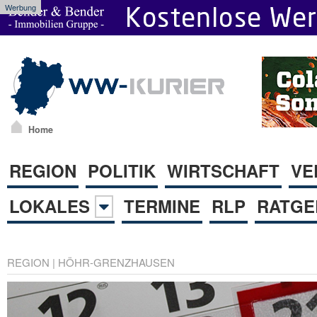
Werbung
Home
REGION
POLITIK
WIRTSCHAFT
VE
LOKALES
TERMINE
RLP
RATGE
REGION
|
HÖHR-GRENZHAUSEN