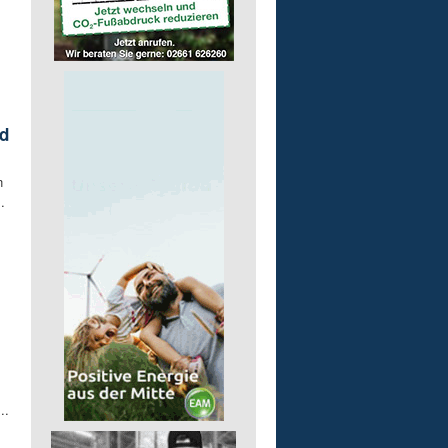
d
n
.
..