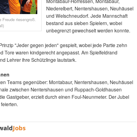
Montabaur-Horressen, Montabaur,
Niederelbert, Nentershausen, Neuhäusel
und Welschneudorf. Jede Mannschaft
e Freude riesengroß.
bestand aus sieben Spielern, wobei
ll)
unbegrenzt gewechselt werden konnte.
inzip "Jeder gegen jeden" gespielt, wobei jede Partie zehn
und Tore waren kindgerecht angepasst. Am Spielfeldrand
nd Lehrer ihre Schützlinge lautstark.
nnen
esten Teams gegenüber: Montabaur, Nentershausen, Neuhäusel
nale zwischen Nentershausen und Ruppach-Goldhausen
die Gastgeber, erzielt durch einen Foul-Neunmeter. Der Jubel
 feierten.
wald
Jobs