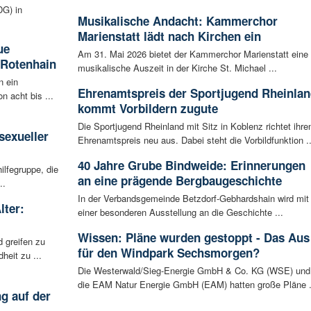
G) in
Musikalische Andacht: Kammerchor
Marienstatt lädt nach Kirchen ein
ue
Am 31. Mai 2026 bietet der Kammerchor Marienstatt eine
 Rotenhain
musikalische Auszeit in der Kirche St. Michael ...
n ein
Ehrenamtspreis der Sportjugend Rheinlan
n acht bis ...
kommt Vorbildern zugute
:
Die Sportjugend Rheinland mit Sitz in Koblenz richtet ihre
sexueller
Ehrenamtspreis neu aus. Dabei steht die Vorbildfunktion ..
40 Jahre Grube Bindweide: Erinnerungen
ilfegruppe, die
an eine prägende Bergbaugeschichte
..
In der Verbandsgemeinde Betzdorf-Gebhardshain wird mit
lter:
einer besonderen Ausstellung an die Geschichte ...
Wissen: Pläne wurden gestoppt - Das Aus
 greifen zu
für den Windpark Sechsmorgen?
eit zu ...
Die Westerwald/Sieg-Energie GmbH & Co. KG (WSE) und
die EAM Natur Energie GmbH (EAM) hatten große Pläne .
g auf der