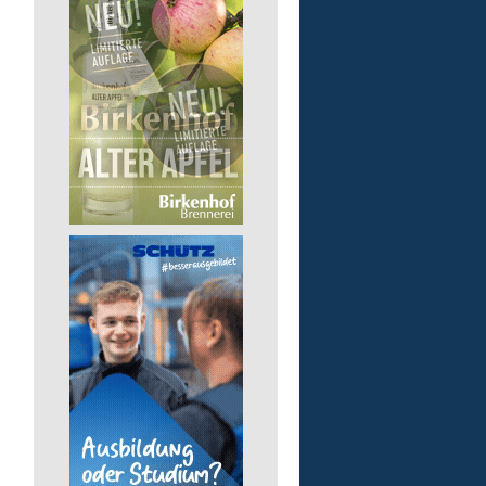
pädagogische Fachkraft
in Teilzeit
Lebenshilfe im Landkreis Altenk
GmbH
57518 Alsdorf