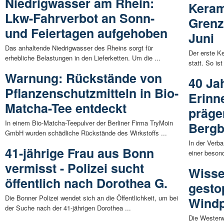
Niedrigwasser am Rhein:
Keram
Lkw-Fahrverbot an Sonn-
Grenz
und Feiertagen aufgehoben
Juni
Das anhaltende Niedrigwasser des Rheins sorgt für
Der erste K
erhebliche Belastungen in den Lieferketten. Um die ...
statt. So ist
Warnung: Rückstände von
40 Ja
Pflanzenschutzmitteln in Bio-
Erinn
Matcha-Tee entdeckt
präge
In einem Bio-Matcha-Teepulver der Berliner Firma TryMoin
Bergb
GmbH wurden schädliche Rückstände des Wirkstoffs ...
In der Verb
41-jährige Frau aus Bonn
einer beson
vermisst - Polizei sucht
Wisse
öffentlich nach Dorothea G.
gesto
Die Bonner Polizei wendet sich an die Öffentlichkeit, um bei
Wind
der Suche nach der 41-jährigen Dorothea ...
Die Wester