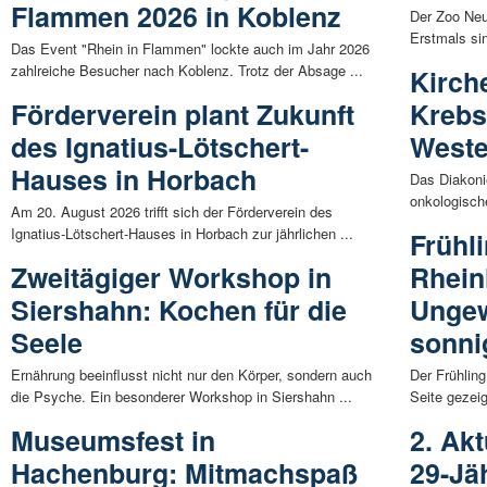
Flammen 2026 in Koblenz
Der Zoo Neu
Erstmals si
Das Event "Rhein in Flammen" lockte auch im Jahr 2026
zahlreiche Besucher nach Koblenz. Trotz der Absage ...
Kirch
Förderverein plant Zukunft
Krebs
des Ignatius-Lötschert-
Weste
Hauses in Horbach
Das Diakonie
onkologisch
Am 20. August 2026 trifft sich der Förderverein des
Ignatius-Lötschert-Hauses in Horbach zur jährlichen ...
Frühl
Zweitägiger Workshop in
Rhein
Siershahn: Kochen für die
Ungew
Seele
sonni
Ernährung beeinflusst nicht nur den Körper, sondern auch
Der Frühling
die Psyche. Ein besonderer Workshop in Siershahn ...
Seite gezeig
Museumsfest in
2. Ak
Hachenburg: Mitmachspaß
29-Jäh