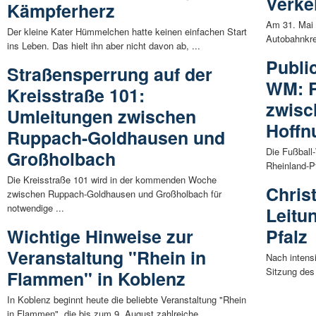
Verke
Kämpferherz
Am 31. Mai 
Der kleine Kater Hümmelchen hatte keinen einfachen Start
Autobahnkre
ins Leben. Das hielt ihn aber nicht davon ab, ...
Publi
Straßensperrung auf der
WM: R
Kreisstraße 101:
zwisc
Umleitungen zwischen
Hoffn
Ruppach-Goldhausen und
Die Fußball-
Großholbach
Rheinland-Pf
Die Kreisstraße 101 wird in der kommenden Woche
Chris
zwischen Ruppach-Goldhausen und Großholbach für
notwendige ...
Leitu
Wichtige Hinweise zur
Pfalz
Veranstaltung "Rhein in
Nach intens
Sitzung des 
Flammen" in Koblenz
In Koblenz beginnt heute die beliebte Veranstaltung "Rhein
in Flammen", die bis zum 9. August zahlreiche ...