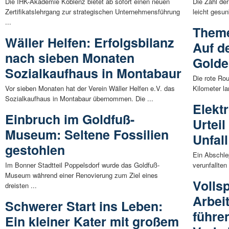
Die IHK-Akademie Koblenz bietet ab sofort einen neuen
Die Zahl der
Zertifikatslehrgang zur strategischen Unternehmensführung
leicht gesun
...
Theme
Wäller Helfen: Erfolgsbilanz
Auf d
nach sieben Monaten
Golde
Sozialkaufhaus in Montabaur
Die rote Ro
Vor sieben Monaten hat der Verein Wäller Helfen e.V. das
Kilometer l
Sozialkaufhaus in Montabaur übernommen. Die ...
Elekt
Einbruch im Goldfuß-
Urtei
Museum: Seltene Fossilien
Unfall
gestohlen
Ein Abschle
Im Bonner Stadtteil Poppelsdorf wurde das Goldfuß-
verunfallten
Museum während einer Renovierung zum Ziel eines
Volls
dreisten ...
Arbei
Schwerer Start ins Leben:
führe
Ein kleiner Kater mit großem