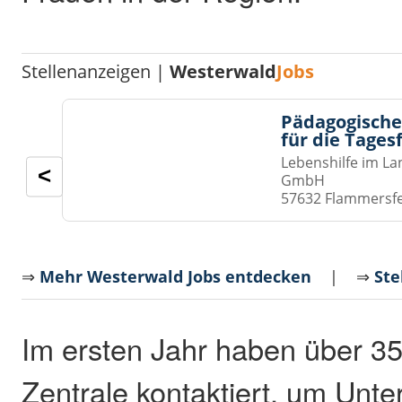
Stellenanzeigen |
Westerwald
Jobs
Pädagogische
für die Tages
Lebenshilfe im La
<
GmbH
57632 Flammersf
⇒
Mehr Westerwald Jobs entdecken
| ⇒
Ste
Im ersten Jahr haben über 3
Zentrale kontaktiert, um Unte