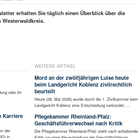
etter erhalten Sie täglich einen Überblick über die
m Westerwaldkreis.
WEITERE ARTIKEL
Mord an der zwölfjährigen Luise heute
beim Landgericht Koblenz zivilrechtlich
beurteilt
ung oder ihr
Heute (28. Mai 2026) wurde durch die 1. Zivilkammer bei
Landgericht Koblenz eine Entscheidung verkündet, ...
 Karriere
Pflegekammer Rheinland-Pfalz:
Geschäftsführerwechsel nach Kritik
on der
Die Pflegekammer Rheinland-Pfalz steht nach anhaltende
G) in
Kritik vor einer Neuaufstellung der Geschäftsführung. ...