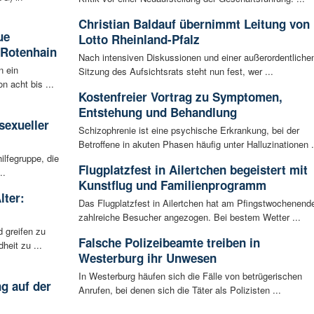
Christian Baldauf übernimmt Leitung von
ue
Lotto Rheinland-Pfalz
 Rotenhain
Nach intensiven Diskussionen und einer außerordentliche
n ein
Sitzung des Aufsichtsrats steht nun fest, wer ...
n acht bis ...
Kostenfreier Vortrag zu Symptomen,
:
Entstehung und Behandlung
sexueller
Schizophrenie ist eine psychische Erkrankung, bei der
Betroffene in akuten Phasen häufig unter Halluzinationen .
ilfegruppe, die
Flugplatzfest in Ailertchen begeistert mit
..
Kunstflug und Familienprogramm
lter:
Das Flugplatzfest in Ailertchen hat am Pfingstwochenend
zahlreiche Besucher angezogen. Bei bestem Wetter ...
 greifen zu
Falsche Polizeibeamte treiben in
eit zu ...
Westerburg ihr Unwesen
In Westerburg häufen sich die Fälle von betrügerischen
g auf der
Anrufen, bei denen sich die Täter als Polizisten ...