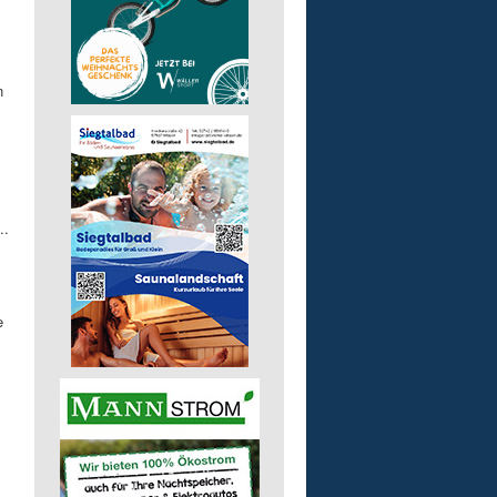
n
..
e