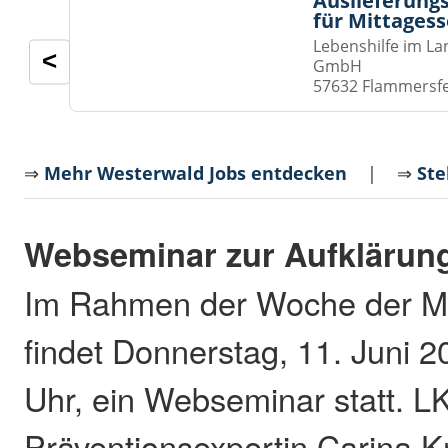
Auslieferungs
für Mittages
Lebenshilfe im La
<
GmbH
57632 Flammersf
⇒
Mehr Westerwald Jobs entdecken
| ⇒
Ste
Webseminar zur Aufklärun
Im Rahmen der Woche der M
findet Donnerstag, 11. Juni 2
Uhr, ein Webseminar statt. L
Präventionsexpertin Carina Kn