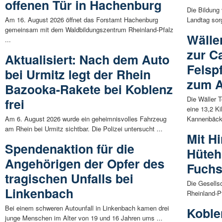
offenen Tür in Hachenburg
Die Bildung
Am 16. August 2026 öffnet das Forstamt Hachenburg
Landtag sor
gemeinsam mit dem Waldbildungszentrum Rheinland-Pfalz
Wälle
...
zur C
Aktualisiert: Nach dem Auto
Felsp
bei Urmitz legt der Rhein
zum A
Bazooka-Rakete bei Koblenz
Die Wäller 
frei
eine 13,2 K
Am 6. August 2026 wurde ein geheimnisvolles Fahrzeug
Kannenbäcke
am Rhein bei Urmitz sichtbar. Die Polizei untersucht ...
Mit H
Spendenaktion für die
Hüteh
Angehörigen der Opfer des
Fuchs
tragischen Unfalls bei
Die Gesellsc
Linkenbach
Rheinland-Pf
Bei einem schweren Autounfall in Linkenbach kamen drei
Koble
junge Menschen im Alter von 19 und 16 Jahren ums ...