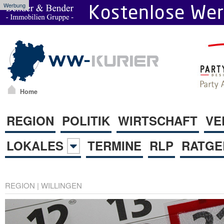
Werbung
Home
REGION
POLITIK
WIRTSCHAFT
VE
LOKALES
TERMINE
RLP
RATGE
REGION
|
WILLINGEN