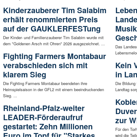
Kinderzauberer Tim Salabim
Leben
erhält renommierten Preis
Land
auf der GAUKLERFESTung
Musik
Gesch
Der Kinder- und Familienzauberer Tim Salabim wurde mit
dem "Goldenen Arsch mit Ohren" 2026 ausgezeichnet. ...
Das Landes
Lebensmelod
Fighting Farmers Montabaur
verabschieden sich mit
Kein V
klarem Sieg
in La
Die Fighting Farmers Montabaur beendeten ihre
Die Bildung
Heimspielsaison in der GFL2 mit einem beeindruckenden
Landtag sor
Sieg. ...
Koble
Rheinland-Pfalz-weiter
Duver
LEADER-Förderaufruf
zur W
gestartet: Zehn Millionen
Für den To
Euro im Topf für "Starkes
wird die Tei