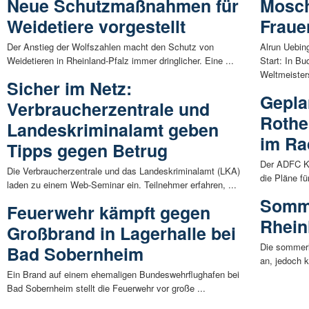
Neue Schutzmaßnahmen für
Mosch
Weidetiere vorgestellt
Fraue
Der Anstieg der Wolfszahlen macht den Schutz von
Alrun Uebin
Weidetieren in Rheinland-Pfalz immer dringlicher. Eine ...
Start: In Bu
Weltmeisters
Sicher im Netz:
Gepla
Verbraucherzentrale und
Rothe
Landeskriminalamt geben
im Ra
Tipps gegen Betrug
Der ADFC Kr
Die Verbraucherzentrale und das Landeskriminalamt (LKA)
die Pläne f
laden zu einem Web-Seminar ein. Teilnehmer erfahren, ...
Somme
Feuerwehr kämpft gegen
Rhein
Großbrand in Lagerhalle bei
Die sommerl
Bad Sobernheim
an, jedoch 
Ein Brand auf einem ehemaligen Bundeswehrflughafen bei
Bad Sobernheim stellt die Feuerwehr vor große ...