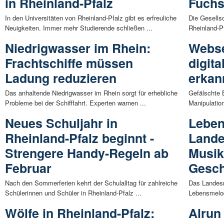
in Rheinland-Pfalz
Fuchs
In den Universitäten von Rheinland-Pfalz gibt es erfreuliche
Die Gesellsc
Neuigkeiten. Immer mehr Studierende schließen ...
Rheinland-Pf
Niedrigwasser im Rhein:
Webse
Frachtschiffe müssen
digit
Ladung reduzieren
erkan
Das anhaltende Niedrigwasser im Rhein sorgt für erhebliche
Gefälschte B
Probleme bei der Schifffahrt. Experten warnen ...
Manipulatio
Neues Schuljahr in
Leben
Rheinland-Pfalz beginnt -
Land
Strengere Handy-Regeln ab
Musik
Februar
Gesch
Nach den Sommerferien kehrt der Schulalltag für zahlreiche
Das Landes
Schülerinnen und Schüler in Rheinland-Pfalz ...
Lebensmelod
Wölfe in Rheinland-Pfalz:
Alrun