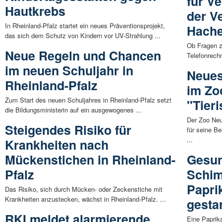
für V
Hautkrebs
der V
In Rheinland-Pfalz startet ein neues Präventionsprojekt,
Hach
das sich dem Schutz von Kindern vor UV-Strahlung ...
Ob Fragen z
Neue Regeln und Chancen
Telefonrechn
im neuen Schuljahr in
Neue
Rheinland-Pfalz
im Zo
Zum Start des neuen Schuljahres in Rheinland-Pfalz setzt
"Tier
die Bildungsministerin auf ein ausgewogenes ...
Der Zoo Neu
Steigendes Risiko für
für seine B
...
Krankheiten nach
Mückenstichen in Rheinland-
Gesun
Pfalz
Schim
Papri
Das Risiko, sich durch Mücken- oder Zeckenstiche mit
Krankheiten anzustecken, wächst in Rheinland-Pfalz. ...
gestar
RKI meldet alarmierende
Eine Paprik